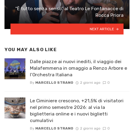
“È tutto senza senso” al Teatro Le Fontanacce di
Rocca Priora
NEXT ARTICLE
YOU MAY ALSO LIKE
Dalle piazze ai nuovi inediti, il viaggio dei
Malafemmena in omaggio a Renzo Arbore e
l’Orchestra Italiana ​
By
MARCELLO STRANO
2 giorni ago
0
Le Ciminiere crescono, +21,5% di visitatori
nel primo semestre 2026: al via la
biglietteria online e i nuovi biglietti
cumulativi
By
MARCELLO STRANO
2 giorni ago
0