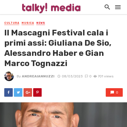
CULTURA
MUSICA
NEWS
Il Mascagni Festival cala i
primi assi: Giuliana De Sio,
Alessandro Haber e Gian
Marco Tognazzi
By
ANDREAIANNUZZI
08/03/2023
0
701 views
0