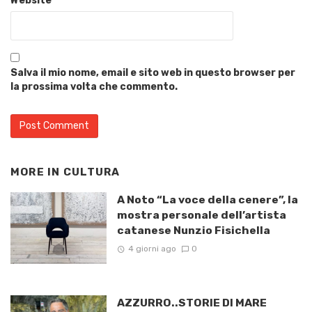
Website
Salva il mio nome, email e sito web in questo browser per
la prossima volta che commento.
MORE IN
CULTURA
A Noto “La voce della cenere”, la
mostra personale dell’artista
catanese Nunzio Fisichella
4 giorni ago
0
AZZURRO..STORIE DI MARE