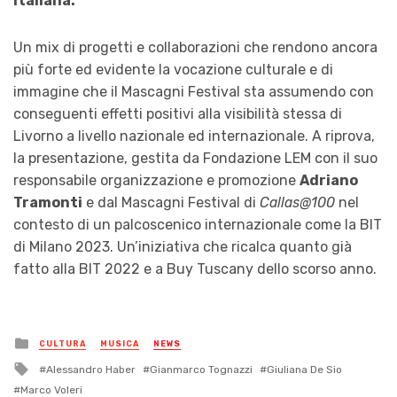
Italiana.
Un mix di progetti e collaborazioni che rendono ancora
più forte ed evidente la vocazione culturale e di
immagine che il Mascagni Festival sta assumendo con
conseguenti effetti positivi alla visibilità stessa di
Livorno a livello nazionale ed internazionale. A riprova,
la presentazione, gestita da Fondazione LEM con il suo
responsabile organizzazione e promozione
Adriano
Tramonti
e dal Mascagni Festival di
Callas@100
nel
contesto di un palcoscenico internazionale come la BIT
di Milano 2023. Un’iniziativa che ricalca quanto già
fatto alla BIT 2022 e a Buy Tuscany dello scorso anno.
Posted
CULTURA
MUSICA
NEWS
in
Tagged
Alessandro Haber
Gianmarco Tognazzi
Giuliana De Sio
with
Marco Voleri