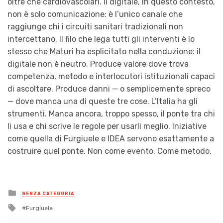
oltre che cardiovascolari. Il digitale, in questo contesto,
non è solo comunicazione: è l’unico canale che
raggiunge chi i circuiti sanitari tradizionali non
intercettano. Il filo che lega tutti gli interventi è lo
stesso che Maturi ha esplicitato nella conduzione: il
digitale non è neutro. Produce valore dove trova
competenza, metodo e interlocutori istituzionali capaci
di ascoltare. Produce danni — o semplicemente spreco
— dove manca una di queste tre cose. L’Italia ha gli
strumenti. Manca ancora, troppo spesso, il ponte tra chi
li usa e chi scrive le regole per usarli meglio. Iniziative
come quella di Furgiuele e IDEA servono esattamente a
costruire quel ponte. Non come evento. Come metodo.
Posted
SENZA CATEGORIA
in
Tagged
Furgiuele
with