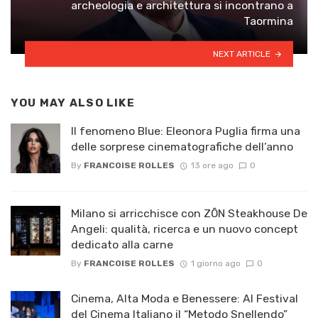
archeologia e architettura si incontrano a
Taormina
NEXT ARTICLE
YOU MAY ALSO LIKE
Il fenomeno Blue: Eleonora Puglia firma una
delle sorprese cinematografiche dell’anno
By
FRANCOISE ROLLES
13 ore ago
0
Milano si arricchisce con ZŌN Steakhouse De
Angeli: qualità, ricerca e un nuovo concept
dedicato alla carne
By
FRANCOISE ROLLES
1 giorno ago
0
Cinema, Alta Moda e Benessere: Al Festival
del Cinema Italiano il “Metodo Snellendo”