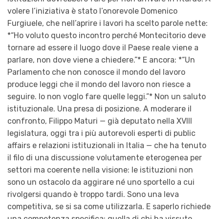
volere l’iniziativa è stato l’onorevole Domenico
Furgiuele, che nell’aprire i lavori ha scelto parole nette:
*“Ho voluto questo incontro perché Montecitorio deve
tornare ad essere il luogo dove il Paese reale viene a
parlare, non dove viene a chiedere.”* E ancora: *“Un
Parlamento che non conosce il mondo del lavoro
produce leggi che il mondo del lavoro non riesce a
seguire. Io non voglo fare quelle leggi.”* Non un saluto
istituzionale. Una presa di posizione. A moderare il
confronto, Filippo Maturi — già deputato nella XVIII
legislatura, oggi tra i più autorevoli esperti di public
affairs e relazioni istituzionali in Italia — che ha tenuto
il filo di una discussione volutamente eterogenea per
settori ma coerente nella visione: le istituzioni non
sono un ostacolo da aggirare né uno sportello a cui
rivolgersi quando è troppo tardi. Sono una leva
competitiva, se si sa come utilizzarla. E saperlo richiede
una competenza specifica: quella di chi ha vissuto