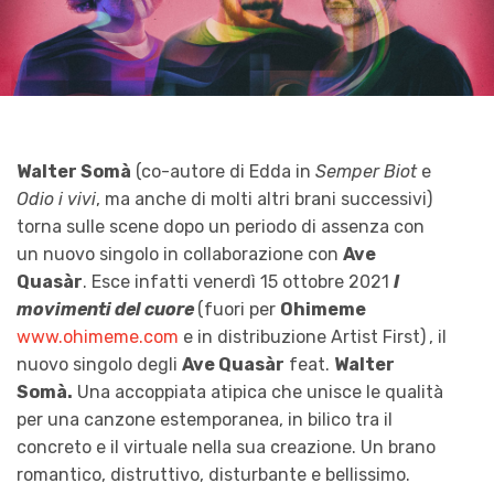
Walter Somà
(co-autore di Edda in
Semper Biot
e
Odio i vivi
, ma anche di molti altri brani successivi)
torna sulle scene dopo un periodo di assenza con
un nuovo singolo in collaborazione con
Ave
Quasàr
. Esce infatti venerdì 15 ottobre 2021
I
movimenti del cuore
(fuori per
Ohimeme
www.ohimeme.com
e in distribuzione Artist First)
, il
nuovo singolo degli
Ave Quasàr
feat.
Walter
Somà.
Una accoppiata atipica che unisce le qualità
per una canzone estemporanea, in bilico tra il
concreto e il virtuale nella sua creazione. Un brano
romantico, distruttivo, disturbante e bellissimo.