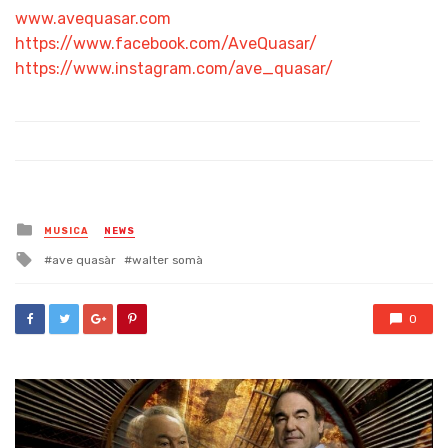
www.avequasar.com
https://www.facebook.com/AveQuasar/
https://www.instagram.com/ave_quasar/
Posted
MUSICA
NEWS
in
Tagged
ave quasàr
walter somà
with
0