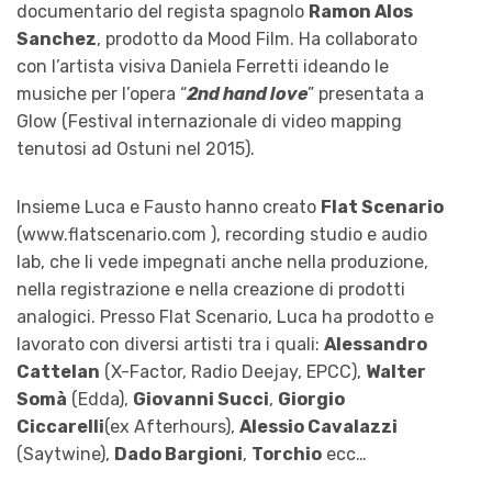
documentario del regista spagnolo
Ramon Alos
Sanchez
, prodotto da Mood Film. Ha collaborato
con l’artista visiva Daniela Ferretti ideando le
musiche per l’opera “
2nd hand love
” presentata a
Glow (Festival internazionale di video mapping
tenutosi ad Ostuni nel 2015).
Insieme Luca e Fausto hanno creato
Flat Scenario
(www.flatscenario.com ), recording studio e audio
lab, che li vede impegnati anche nella produzione,
nella registrazione e nella creazione di prodotti
analogici. Presso Flat Scenario, Luca ha prodotto e
lavorato con diversi artisti tra i quali:
Alessandro
Cattelan
(X-Factor, Radio Deejay, EPCC),
Walter
Somà
(Edda),
Giovanni Succi
,
Giorgio
Ciccarelli
(ex Afterhours),
Alessio Cavalazzi
(Saytwine),
Dado Bargioni
,
Torchio
ecc…