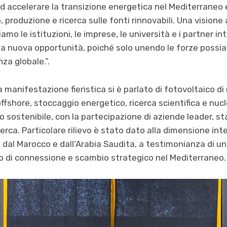
d accelerare la transizione energetica nel Mediterraneo
 produzione e ricerca sulle fonti rinnovabili. Una vision
iamo le istituzioni, le imprese, le università e i partner i
a nuova opportunità, poiché solo unendo le forze possi
nza globale.”.
la manifestazione fieristica si è parlato di fotovoltaico 
offshore, stoccaggio energetico, ricerca scientifica e nu
o sostenibile, con la partecipazione di aziende leader, st
icerca. Particolare rilievo è stato dato alla dimensione int
 dal Marocco e dall’Arabia Saudita, a testimonianza di u
to di connessione e scambio strategico nel Mediterraneo.