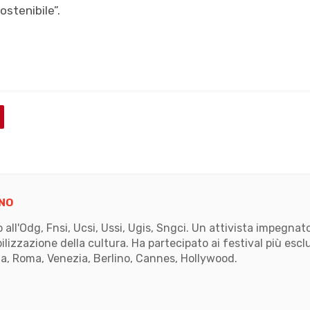
ostenibile”.
NO
to all'Odg, Fnsi, Ucsi, Ussi, Ugis, Sngci. Un attivista impegn
ilizzazione della cultura. Ha partecipato ai festival più escl
, Roma, Venezia, Berlino, Cannes, Hollywood.
k
ube