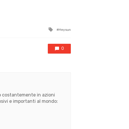
Tagged
Heysun
with
0
ato costantemente in azioni
usivi e importanti al mondo: