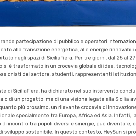
grande partecipazione di pubblico e operatori internazion
cato alla transizione energetica, alle energie rinnovabili
ato negli spazi di SiciliaFiera. Per tre giorni, dal 25 al 2
co si è trasformato in un crocevia globale di idee, tecnolog
essionisti del settore, studenti, rappresentanti istituziona
te di SiciliaFiera, ha dichiarato nel suo intervento concl
ra o di un progetto, ma di una visione legata alla Sicilia a
 quanto più prossimo, un rilevante crocevia di innovazione
onale specialmente tra Europa, Africa ed Asia. Infatti, la 
i incontro tra popoli diversi e sinergie, può diventare, c
i sviluppo sostenibile. In questo contesto, HeySun si 