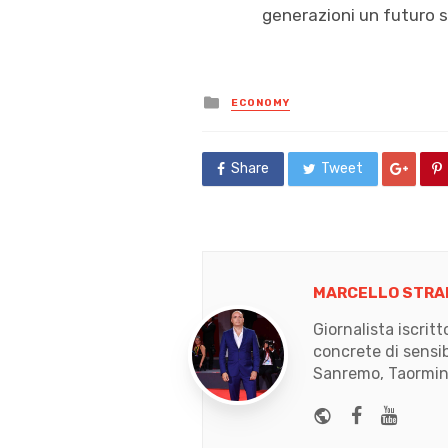
generazioni un futuro s
Posted
ECONOMY
in
Share
Tweet
MARCELLO STRA
Giornalista iscrit
concrete di sensib
Sanremo, Taormina
Website
Faceboo
Yout