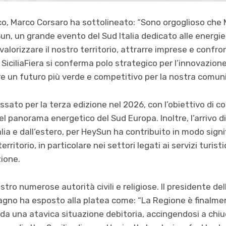
nco, Marco Corsaro ha sottolineato: “Sono orgoglioso che 
, un grande evento del Sud Italia dedicato alle energie 
alorizzare il nostro territorio, attrarre imprese e confront
SiciliaFiera si conferma polo strategico per l’innovazione 
e un futuro più verde e competitivo per la nostra comuni
ssato per la terza edizione nel 2026, con l’obiettivo di
l panorama energetico del Sud Europa. Inoltre, l’arrivo di 
lia e dall’estero, per HeySun ha contribuito in modo sign
ritorio, in particolare nei settori legati ai servizi turisti
zione.
astro numerose autorità civili e religiose. Il presidente d
agno ha esposto alla platea come: “La Regione è finalmen
da una atavica situazione debitoria, accingendosi a chiu