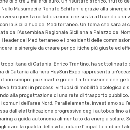
e di oltre 2 miliardi euro. Un risultato storico, frutto de
di Nello Musumeci e Renato Schifani e grazie alla sinergia
traverso questa collaborazione che si sta attuando una v
con la Sicilia hub del Mediterraneo. Un tema che sarà al 
ata dall’Assemblea Regionale Siciliana a Palazzo dei Norm
i leader del Mediterraneo e i presidenti delle commissio
ere le sinergie da creare per politiche più giuste ed effic
Metropolitana di Catania, Enrico Trantino, ha sottolineato
na di Catania alla fiera HeySun Expo rappresenta un’occa
rritorio sempre più smart e green. La transizione energeti
ve tradursi in processi virtuosi di mobilità ecologica e s
do alla progettazione di una rete di trasporto pubblico, p
e i comuni dell’area Nord. Parallelamente, investiamo sull’
ssa dall’elettrificazione progressiva degli autobus fino 
sharing a guida autonoma alimentato da energia solare. S
gliorare la qualità della vita, ridurre l’impatto ambiental