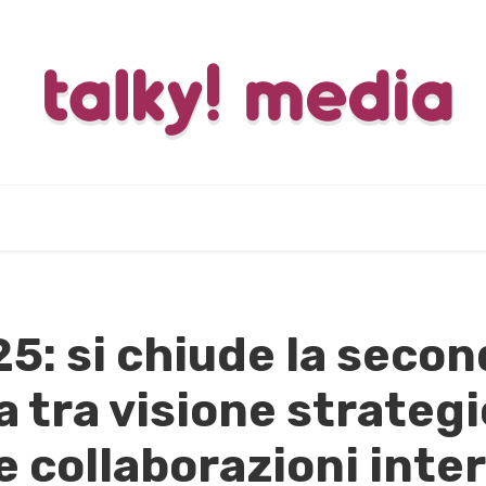
: si chiude la secon
ra tra visione strateg
 e collaborazioni inte