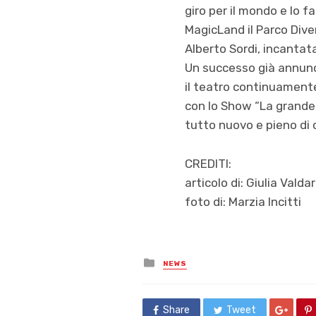
giro per il mondo e lo 
MagicLand il Parco Dive
Alberto Sordi, incantat
Un successo già annunci
il teatro continuamente
con lo Show “La grande il
tutto nuovo e pieno di c
CREDITI:
articolo di: Giulia Valda
foto di: Marzia Incitti
Posted
NEWS
in
Share
Tweet