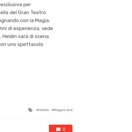
 esclusiva per
ella del Gran Teatro
sognando con la Magia.
nni di esperienza, vede
 Heldin sarà di scena
, con uno spettacolo
Tagged
Heldin
MagicLand
with
0