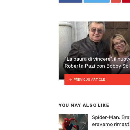
“La paura di vincere”, il nu
Roberta Pazi con Bobby So
PREVIOUS ARTICLE
YOU MAY ALSO LIKE
Spider-Man: Br
eravamo rimast