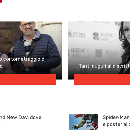
ovo cortometraggio di
lo
Tanti auguri alla scri
and New Day, dove
Spider-Man:
i…
e poster al 