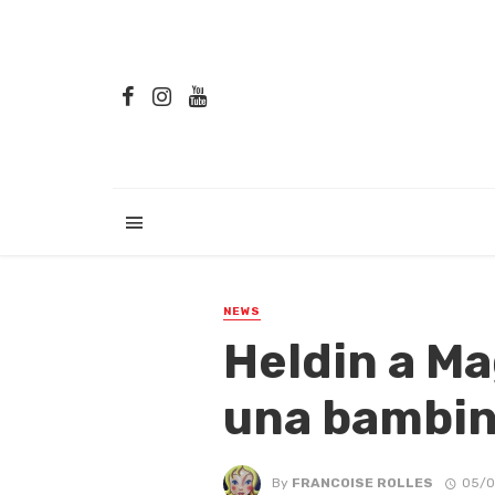
NEWS
Heldin a Ma
una bambin
By
FRANCOISE ROLLES
05/0