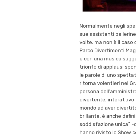
Normalmente negli spett
sue assistenti ballerin
volte, ma non è il caso d
Parco Divertimenti Magi
e con una musica suggest
trionfo di applausi sp
le parole di uno spetta
ritorna volentieri nel Gr
persona dell’amministra
divertente, interattivo
mondo ad aver divertito
brillante, è anche defin
soddisfazione unica” -d
hanno rivisto lo Show c