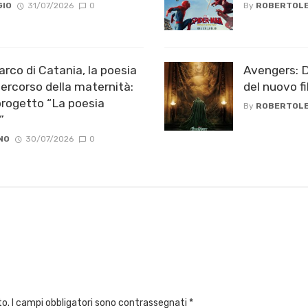
GIO
31/07/2026
0
By
ROBERTOLE
rco di Catania, la poesia
Avengers: Do
ercorso della maternità:
del nuovo f
progetto “La poesia
By
ROBERTOLE
”
NO
30/07/2026
0
to.
I campi obbligatori sono contrassegnati
*