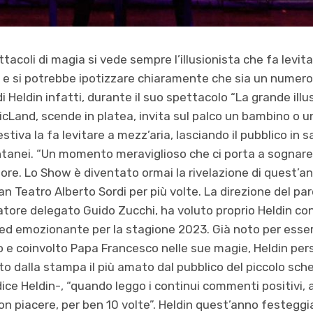
acoli di magia si vede sempre l’illusionista che fa levita
e e si potrebbe ipotizzare chiaramente che sia un numero
i Heldin infatti, durante il suo spettacolo “La grande illus
cLand, scende in platea, invita sul palco un bambino o 
iva la fa levitare a mezz’aria, lasciando il pubblico in sa
ontanei. “Un momento meraviglioso che ci porta a sognar
tore. Lo Show è diventato ormai la rivelazione di quest’an
an Teatro Alberto Sordi per più volte. La direzione del parc
tore delegato Guido Zucchi, ha voluto proprio Heldin con
 ed emozionante per la stagione 2023. Già noto per essere 
 e coinvolto Papa Francesco nelle sue magie, Heldin per
ito dalla stampa il più amato dal pubblico del piccolo sc
ice Heldin-, “quando leggo i continui commenti positivi, a
on piacere, per ben 10 volte”. Heldin quest’anno festeggi