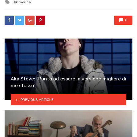
Tagged
kimerica
with
0
Aka Steve: “Punto ad essere la versione migliore di
me stesso”
PREVIOUS ARTICLE