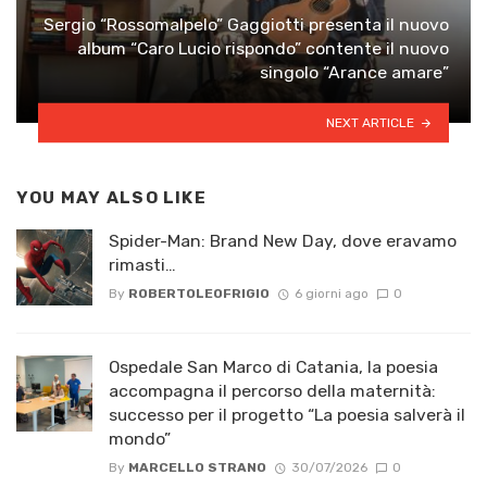
Sergio “Rossomalpelo” Gaggiotti presenta il nuovo
album “Caro Lucio rispondo” contente il nuovo
singolo “Arance amare”
NEXT ARTICLE
YOU MAY ALSO LIKE
Spider-Man: Brand New Day, dove eravamo
rimasti…
By
ROBERTOLEOFRIGIO
6 giorni ago
0
Ospedale San Marco di Catania, la poesia
accompagna il percorso della maternità:
successo per il progetto “La poesia salverà il
mondo”
By
MARCELLO STRANO
30/07/2026
0