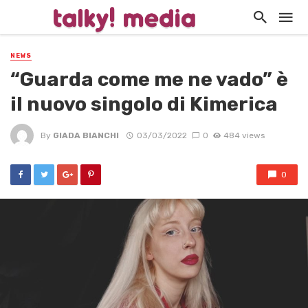
NEWS
“Guarda come me ne vado” è
il nuovo singolo di Kimerica
By
GIADA BIANCHI
03/03/2022
0
484 views
0