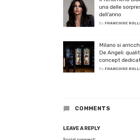
una delle sorpr
dell’anno
By
FRANCOISE ROLL
Milano si arric
De Angeli: quali
concept dedicat
By
FRANCOISE ROLL
COMMENTS
LEAVE A REPLY
Social connect: