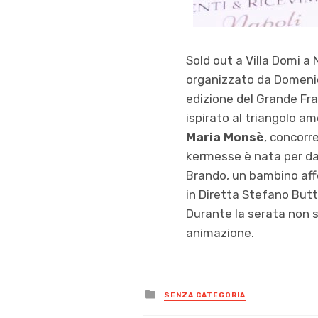
Sold out a Villa Domi a 
organizzato da Domenic
edizione del Grande Frat
ispirato al triangolo a
Maria Monsè
, concorr
kermesse è nata per dar
Brando, un bambino affet
in Diretta Stefano Butta
Durante la serata non 
animazione.
Posted
SENZA CATEGORIA
in