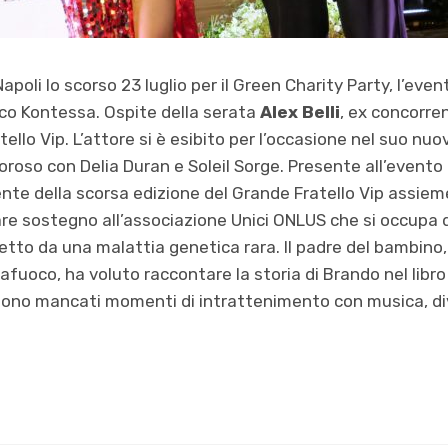
Napoli lo scorso 23 luglio per il Green Charity Party, l’even
o Kontessa. Ospite della serata
Alex Belli
, ex concorre
ello Vip. L’attore si è esibito per l’occasione nel suo nu
moroso con Delia Duran e Soleil Sorge. Presente all’evento
ente della scorsa edizione del Grande Fratello Vip assieme
e sostegno all’associazione Unici ONLUS che si occupa d
to da una malattia genetica rara. Il padre del bambino, i
fuoco, ha voluto raccontare la storia di Brando nel libro 
sono mancati momenti di intrattenimento con musica, d