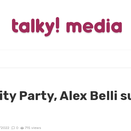
ty Party, Alex Belli 
/2022
0
715 views