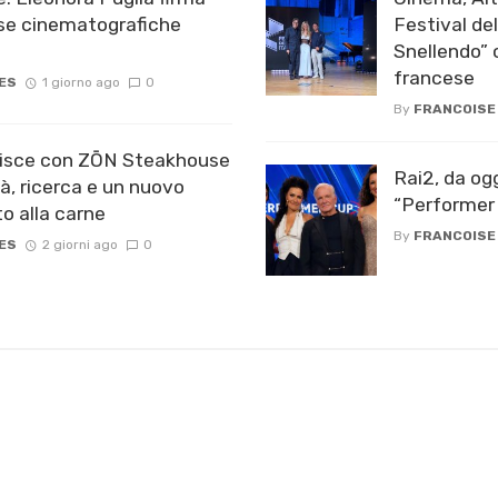
ese cinematografiche
Festival de
Snellendo” c
francese
ES
1 giorno ago
0
By
FRANCOISE
chisce con ZŌN Steakhouse
Rai2, da og
tà, ricerca e un nuovo
“Performer 
o alla carne
By
FRANCOISE
ES
2 giorni ago
0