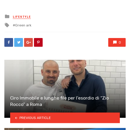
Posted
LIFESTYLE
in
Tagged
Green ark
with
0
Ciro Immobile e lunghe file per l’esordio di “Zio
Rocco” a Roma
PREVIOUS ARTICLE