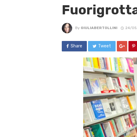
Fuorigrotta
By
GIULIABERTOLLINI
24/05
Share
Tweet