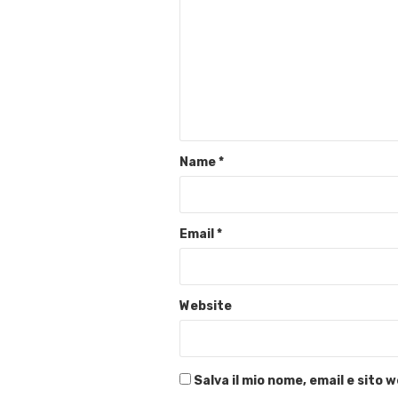
Name
*
Email
*
Website
Salva il mio nome, email e sito