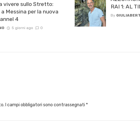
a vivere sullo Stretto:
RAI 1: AL
 a Messina per la nuova
By
GIULIABERT
hannel 4
NO
5 giorni ago
0
to.
I campi obbligatori sono contrassegnati
*