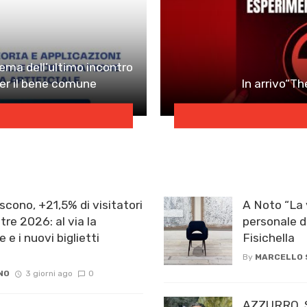
l tema dell’ultimo incontro
per il bene comune
In arrivo“Th
scono, +21,5% di visitatori
A Noto “La 
re 2026: al via la
personale d
e e i nuovi biglietti
Fisichella
By
MARCELLO
NO
3 giorni ago
0
AZZURRO..