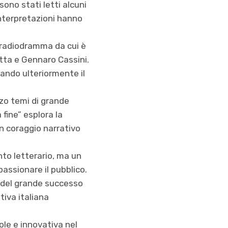
sono stati letti alcuni
 interpretazioni hanno
o radiodramma da cui è
otta e Gennaro Cassini.
dando ulteriormente il
zo temi di grande
 fine” esplora la
un coraggio narrativo
nto letterario, ma un
assionare il pubblico.
a del grande successo
tiva italiana
le e innovativa nel