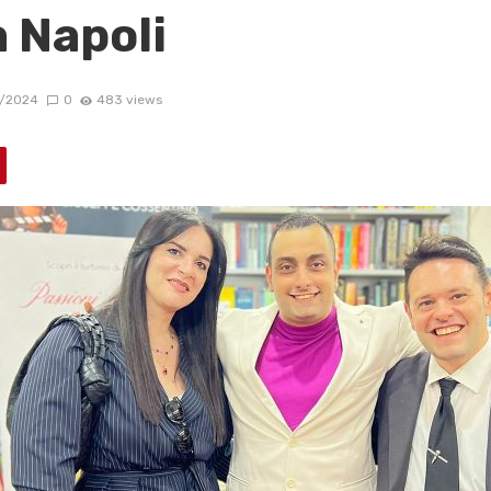
 Napoli
/2024
0
483 views