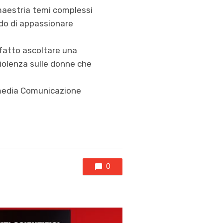
maestria temi complessi
ado di appassionare
 fatto ascoltare una
iolenza sulle donne che
ssmedia Comunicazione
0