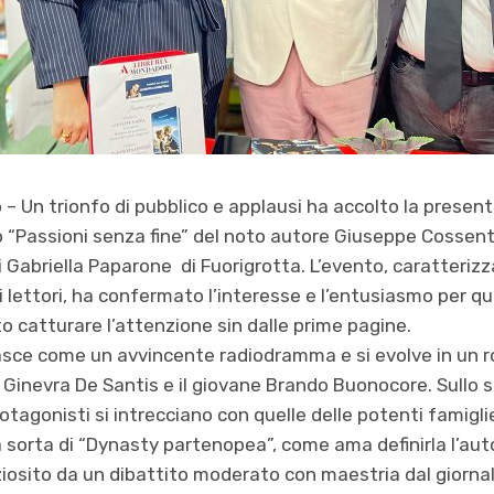
 – Un trionfo di pubblico e applausi ha accolto la present
“Passioni senza fine” del noto autore Giuseppe Cossentin
Gabriella Paparone di Fuorigrotta. L’evento, caratterizz
 lettori, ha confermato l’interesse e l’entusiasmo per 
to catturare l’attenzione sin dalle prime pagine.
nasce come un avvincente radiodramma e si evolve in un 
Ginevra De Santis e il giovane Brando Buonocore. Sullo 
rotagonisti si intrecciano con quelle delle potenti famig
sorta di “Dynasty partenopea”, come ama definirla l’aut
ziosito da un dibattito moderato con maestria dal giorna