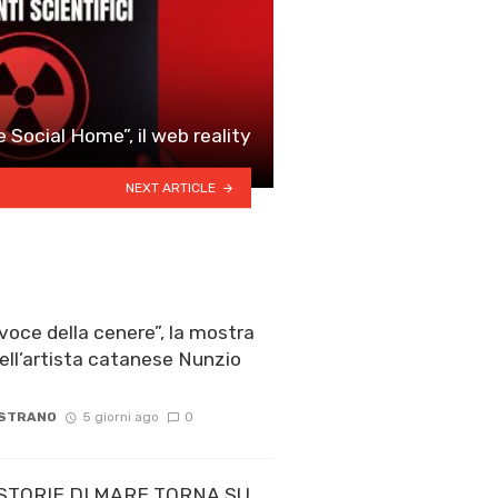
e Social Home”, il web reality
NEXT ARTICLE
voce della cenere”, la mostra
ell’artista catanese Nunzio
 STRANO
5 giorni ago
0
STORIE DI MARE TORNA SU