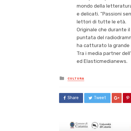
mondo della letteratur
e delicati. “Passioni s
lettori di tutte le età.
Originale che durante i
puntata del radiodramma
ha catturato la grande
Tra i media partner del
ed Elasticmedianews.
Posted
CULTURA
in
Share
Tweet