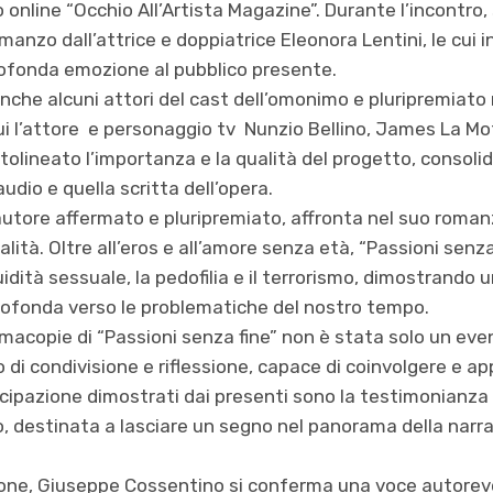
 online “Occhio All’Artista Magazine”. Durante l’incontro, 
romanzo dall’attrice e doppiatrice Eleonora Lentini, le cui
ofonda emozione al pubblico presente.
anche alcuni attori del cast dell’omonimo e pluripremiat
cui l’attore e personaggio tv Nunzio Bellino, James La M
tolineato l’importanza e la qualità del progetto, consoli
udio e quella scritta dell’opera.
utore affermato e pluripremiato, affronta nel suo roman
alità. Oltre all’eros e all’amore senza età, “Passioni senza
luidità sessuale, la pedofilia e il terrorismo, dimostrando 
profonda verso le problematiche del nostro tempo.
irmacopie di “Passioni senza fine” non è stata solo un eve
di condivisione e riflessione, capace di coinvolgere e app
ecipazione dimostrati dai presenti sono la testimonianz
o, destinata a lasciare un segno nel panorama della narra
ne, Giuseppe Cossentino si conferma una voce autorevo