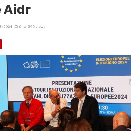
 Aidr
3/2024
0
390 views