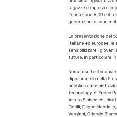
prossima legislatura do
ragazze e ragazzi è impo
Fondazione AIDR e il to
generazioni e sono molt
La presentazione del to
italiane ed europee, le a
sensibilizzare i giovani 
future, in particolare i
Numerose testimonianze
dipartimento della Presi
pubblica amministrazio
technology, di Enrico Pa
Arturo Siniscalchi, dir
Fiorilli, Filippo Mondel
Verniani, Orlando Bianco