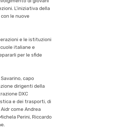
nvolgimento di giovani
ioni. L’iniziativa della
e con le nuove
razioni e le istituzioni
scuole italiane e
epararli per le sfide
 Savarino, capo
zione dirigenti della
strazione DXC
tica e dei trasporti, di
di Aidr come Andrea
Michela Perini, Riccardo
ne.