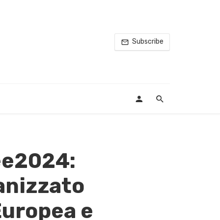
Subscribe
pee2024:
anizzato
Europea e