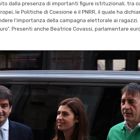
ito dalla presenza di importanti figure istituzionali, tra c
Europei, le Politiche di Coesione e il PNRR, il quale ha dich
dere l’importanza della campagna elettorale ai ragazzi. 
turo”. Presenti anche Beatrice Covassi, parlamentare eur