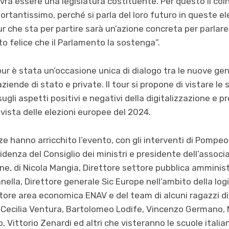
vrà essere una legislatura costituente. Per questo il coi
rtantissimo, perché si parla del loro futuro in queste elez
ur che sta per partire sarà un’azione concreta per parlar
o felice che il Parlamento la sostenga”.
ur è stata un’occasione unica di dialogo tra le nuove gene
ziende di stato e private. Il tour si propone di vistare le 
sugli aspetti positivi e negativi della digitalizzazione e pr
n vista delle elezioni europee del 2024.
 hanno arricchito l’evento, con gli interventi di Pompeo
denza del Consiglio dei ministri e presidente dell’associa
ne, di Nicola Mangia, Direttore settore pubblica ammini
nella, Direttore generale Sic Europe nell’ambito della logis
ettore area economica ENAV e del team di alcuni ragazzi 
lo, Cecilia Ventura, Bartolomeo Lodife, Vincenzo Germano, 
, Vittorio Zenardi ed altri che visteranno le scuole italia