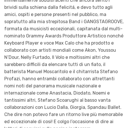
immensamente soddisfacenti che ancora sento i
brividi sulla schiena dalla felicitá, e devo tutto agli
amici, ospiti e persone presenti nel pubblico, ma
sopratutto alla mia strepitosa Band i GANGSTAGROOVE,
formata da musicisti eccezionali, capitanata dal multi-
nominato Grammy Awards Produttore Artistico nonché
Keyboard Player e voce Max Calo che ha prodotto e
collaborato con artisti mondiali come Akon, Youssou
N’Dour, Nelly Furtado, Il Volo e moltissimi altri che
sarebbero difficili da elencare tutti di un fiato, il
batterista Manuel Moscaritolo e il chitarrista Stefano
Profazi, hanno entrambi collaborato con altrettanti
nomi noti del panorama musicale nazionale e
internazionale come Anastacia, Diodato, Noemi e
tantissimi altri, Stefano Scoarughi al basso vanta
collaborazioni con Lucio Dalla, Giorgia, Spandau Ballet.
Che dire non potevo fare un ritorno live più memorabile
ed eccezionale di cosi! E colgo l’occasione di dire ai