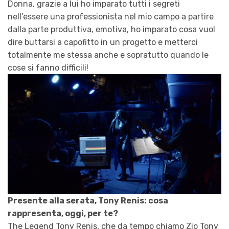
Donna, grazie a lui ho imparato tutti i segreti
nell’essere una professionista nel mio campo a partire
dalla parte produttiva, emotiva, ho imparato cosa vuol
dire buttarsi a capofitto in un progetto e metterci
totalmente me stessa anche e sopratutto quando le
cose si fanno difficili!
Presente alla serata, Tony Renis: cosa
rappresenta, oggi, per te?
The Legend Tony Renis, che da tempo chiamo Zio Tony