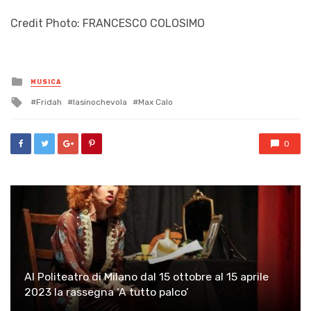
Credit Photo: FRANCESCO COLOSIMO
Posted
MUSICA
in
Tagged
Fridah
lasinochevola
Max Calo
with
0
Al Politeatro di Milano dal 15 ottobre al 15 aprile
2023 la rassegna ‘A tutto palco’