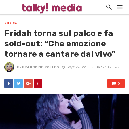
MUSICA
Fridah torna sul palco e fa
sold-out: “Che emozione
tornare a cantare dal vivo”
By
FRANCOISE ROLLES
30/11/2022
0
1738 views
0