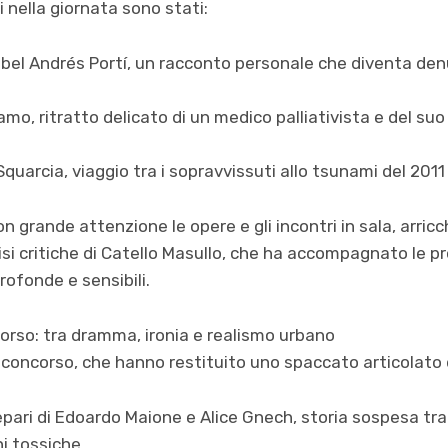
ati nella giornata sono stati:
Isabel Andrés Portí, un racconto personale che diventa den
samo, ritratto delicato di un medico palliativista e del suo
quarcia, viaggio tra i sopravvissuti allo tsunami del 2011
n grande attenzione le opere e gli incontri in sala, arricch
lisi critiche di Catello Masullo, che ha accompagnato le p
rofonde e sensibili.
orso: tra dramma, ironia e realismo urbano
n concorso, che hanno restituito uno spaccato articolato 
epari di Edoardo Maione e Alice Gnech, storia sospesa tra
ni tossiche.