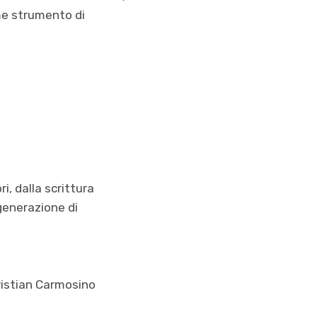
ome strumento di
i, dalla scrittura
 generazione di
hristian Carmosino