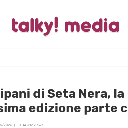
ipani di Seta Nera, la
ima edizione parte c
5/2026
0
412 views