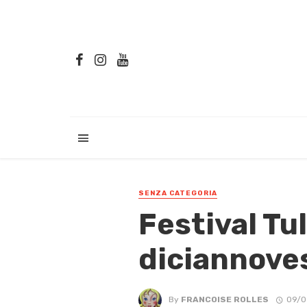
SENZA CATEGORIA
Festival Tul
diciannoves
By
FRANCOISE ROLLES
09/0