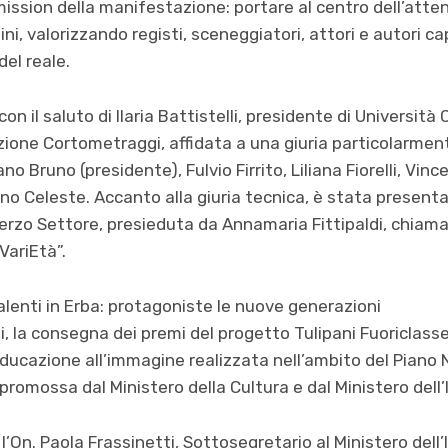
mission della manifestazione: portare al centro dell’atten
i, valorizzando registi, sceneggiatori, attori e autori ca
el reale.
on il saluto di Ilaria Battistelli, presidente di Università
ione Cortometraggi, affidata a una giuria particolarmen
o Bruno (presidente), Fulvio Firrito, Liliana Fiorelli, Vi
ino Celeste. Accanto alla giuria tecnica, è stata presenta
rzo Settore, presieduta da Annamaria Fittipaldi, chiama
 VariEtà”.
Talenti in Erba: protagoniste le nuove generazioni
, la consegna dei premi del progetto Tulipani Fuoriclasse 
 educazione all’immagine realizzata nell’ambito del Piano
promossa dal Ministero della Cultura e dal Ministero dell’
l’On. Paola Frassinetti, Sottosegretario al Ministero dell’