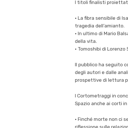
I titoli finalisti proiett
• La fibra sensibile di 
tragedia dell’amianto.
• In ultimo di Mario Bal
della vita.
• Tomoshibi di Lorenzo S
Il pubblico ha seguito co
degli autori e dalle ana
prospettive di lettura p
I Cortometraggi in conc
Spazio anche ai corti i
• Finché morte non ci s
riflessione sulle relazio