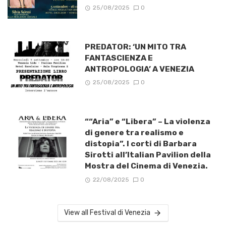
25/08/2025
0
PREDATOR: ‘UN MITO TRA
FANTASCIENZA E
ANTROPOLOGIA’ A VENEZIA
25/08/2025
0
““Aria” e “Libera” – La violenza
di genere tra realismo e
distopia”. I corti di Barbara
Sirotti all’Italian Pavilion della
Mostra del Cinema di Venezia.
22/08/2025
0
View all Festival di Venezia