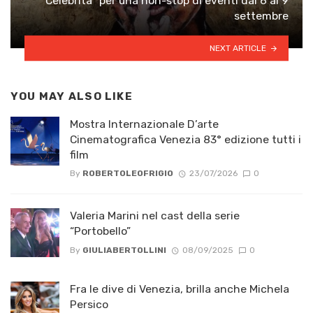
Celebrità” per una non-stop di eventi dal 6 al 9
settembre
NEXT ARTICLE
YOU MAY ALSO LIKE
Mostra Internazionale D’arte
Cinematografica Venezia 83° edizione tutti i
film
By
ROBERTOLEOFRIGIO
23/07/2026
0
Valeria Marini nel cast della serie
“Portobello”
By
GIULIABERTOLLINI
08/09/2025
0
Fra le dive di Venezia, brilla anche Michela
Persico