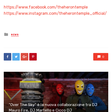
https://www.facebook.com/theherontemple
https://www.instagram.com/theherontemple_official/
Posted
NEWS
in
0
“Over The Sky” è la nuova collaborazione tra DJ
Mauro Fire, DJ Martello e Cicco DJ