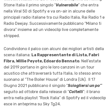
Stone Italia il primo singolo “
Vulnerabile
” che entra
nella Viral 50 di Spotify e va on-air in alcune delle
principali radio italiane tra cui Radio Italia, Rai Radio 1 e
Radio Deejay. Successivamente pubblicano “Milano ti
divora” insieme ad un videoclip live completamente
stripped.
Condividono il palco con alcuni dei migliori artisti della
scena italiana:
La Rappresentante di Lista, Fabri
Fibra, Willie Peyote, Edoardo Bennato
. Nell’estate
del 2019 portano in giro le loro canzoni in un tour
acustico che attraverserà tutta Italia, lo stesso anno
suonano al “The Boiler House” di Londra (Uk). Il 17
Giugno 2021 pubblicano il singolo “
Sciogliersi un po’
”
seguito ad ottobre dalla release di “
Coltelli
”; il brano
entra nella playlist “Rock Italia” di Spotify ed il videoclip
esce in anteprima su Sky Tg24.