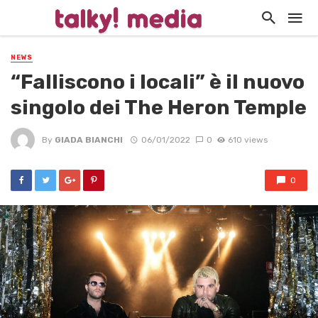
NEWS
“Falliscono i locali” è il nuovo
singolo dei The Heron Temple
By
GIADA BIANCHI
06/01/2022
0
610 views
0