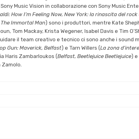
 Sony Music Vision in collaborazione con Sony Music Ent
ldi: How I’m Feeling Now, New York: la rinascita del rock 
: The Immortal Man
) sono i produttori, mentre Kate Shep
ioun, Tom Mackay, Krista Wegener, Isabel Davis e Tim O’S
uidare il team creativo e tecnico ci sono anche i sound m
op Gun: Maverick, Belfast
) e Tarn Willers (
La zona d’inter
fia Haris Zambarloukos (
Belfast, Beetlejuice Beetlejuice
) e
a Zamolo.