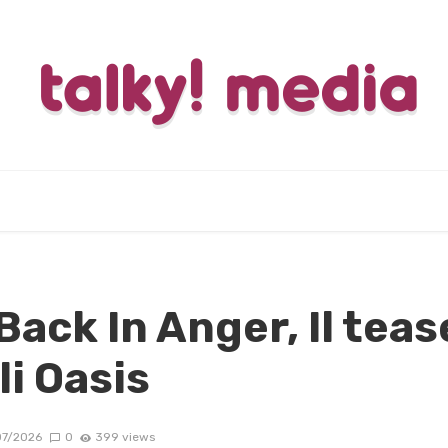
ack In Anger, Il tease
li Oasis
7/2026
0
399 views