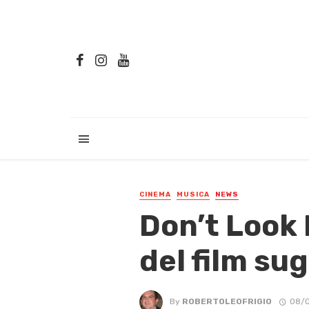
CINEMA
MUSICA
NEWS
Don’t Look B
del film sug
By
ROBERTOLEOFRIGIO
08/0