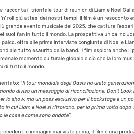
er
racconta il trionfale tour di reunion di Liam e Noel Gall
k ‘n’ roll più attesi dei nostri tempi. Il film è un resoconto 
 più grande evento musicale del 2025, che cattura l’esperi
i suoi fan in tutto il mondo. La prospettiva unica include
 palco, oltre alle prime interviste congiunte di Noel e Lia
ondiale tutto esaurito della band, il film esplora anche i
enale momento culturale globale e ciò che la loro musica
i di tutto il mondo.
entato: “
Il tour mondiale degli Oasis ha unito generazioni
mondo diviso un messaggio di riconciliazione. Don’t Look
per lo show, ma un pass esclusivo per il backstage e un pos
 in cui Liam e Noel si ritrovano, per la prima volta dopo 1
o le cose e come sono andate
”.
ecedenti e immagini mai viste prima, il film è una prod