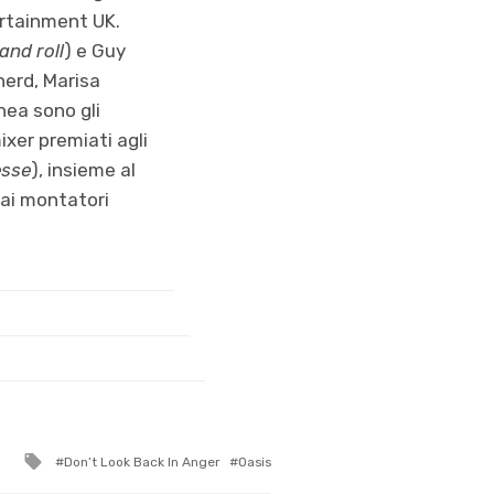
ertainment UK.
and roll
) e Guy
herd, Marisa
hea sono gli
ixer premiati agli
esse
), insieme al
 ai montatori
Tagged
Don’t Look Back In Anger
Oasis
with