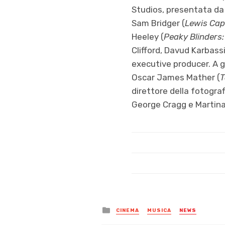
Studios, presentata da
Sam Bridger (
Lewis Capa
Heeley (
Peaky Blinders
Clifford, Davud Karbass
executive producer. A g
Oscar James Mather (
T
direttore della fotogra
George Cragg e Martin
Posted
CINEMA
MUSICA
NEWS
in