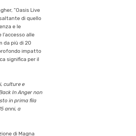
agher, “Oasis Live
esaltante di quello
enza e le
 l’accesso alle
m da più di 20
l profondo impatto
 significa per il
, culture e
 Back In Anger non
to in prima fila
5 anni, a
uzione di Magna