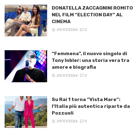
DONATELLA ZACCAGNINI ROMITO
NEL FILM “ELECTION DAY” AL
CINEMA
29/07/2026
0
“Femmena”, il nuovo singolo di
Tony Inbler: una storia vera tra
amore e biografia
29/07/2026
0
Su Rai 1 torna “Vista Mare”:
l’Italia più autentica riparte da
Pozzuoli
29/07/2026
0