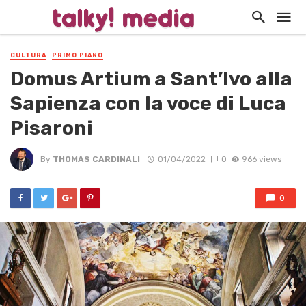
CULTURA
PRIMO PIANO
Domus Artium a Sant’Ivo alla
Sapienza con la voce di Luca
Pisaroni
By
THOMAS CARDINALI
01/04/2022
0
966 views
0