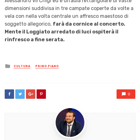
Alessandro VII Chigi ed è un’aula rettangolare di vaste
dimensioni suddivisa in tre campate coperte da volte a
vela con nella volta centrale un affresco maestoso di
soggetto allegorico,
farà da cornice al concerto.
Mente il Loggiato arredato di luci ospiterà il
rinfresco a fine serata.
Posted
CULTURA
PRIMO PIANO
in
0