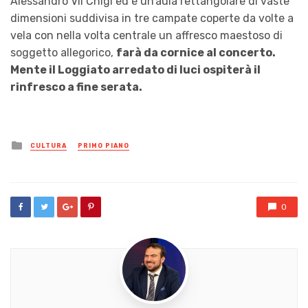
Alessandro VII Chigi ed è un’aula rettangolare di vaste
dimensioni suddivisa in tre campate coperte da volte a
vela con nella volta centrale un affresco maestoso di
soggetto allegorico,
farà da cornice al concerto.
Mente il Loggiato arredato di luci ospiterà il
rinfresco a fine serata.
Posted
CULTURA
PRIMO PIANO
in
0