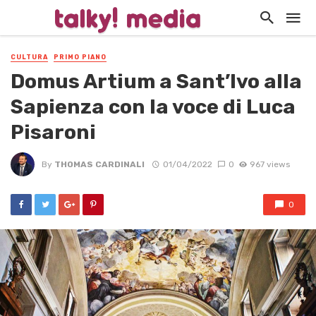
CULTURA
PRIMO PIANO
Domus Artium a Sant’Ivo alla
Sapienza con la voce di Luca
Pisaroni
By
THOMAS CARDINALI
01/04/2022
0
967 views
0