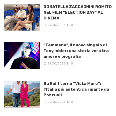
DONATELLA ZACCAGNINI ROMITO
NEL FILM “ELECTION DAY” AL
CINEMA
29/07/2026
0
“Femmena”, il nuovo singolo di
Tony Inbler: una storia vera tra
amore e biografia
29/07/2026
0
Su Rai 1 torna “Vista Mare”:
l’Italia più autentica riparte da
Pozzuoli
29/07/2026
0