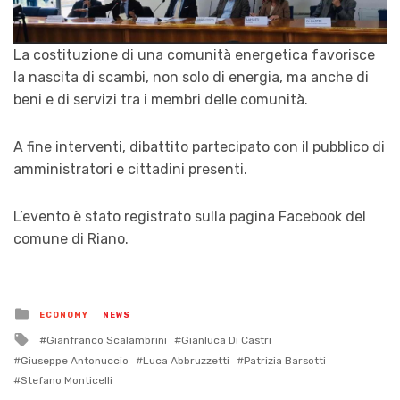
La costituzione di una comunità energetica favorisce
la nascita di scambi, non solo di energia, ma anche di
beni e di servizi tra i membri delle comunità.
A fine interventi, dibattito partecipato con il pubblico di
amministratori e cittadini presenti.
L’evento è stato registrato sulla pagina Facebook del
comune di Riano.
Posted
ECONOMY
NEWS
in
Tagged
Gianfranco Scalambrini
Gianluca Di Castri
with
Giuseppe Antonuccio
Luca Abbruzzetti
Patrizia Barsotti
Stefano Monticelli