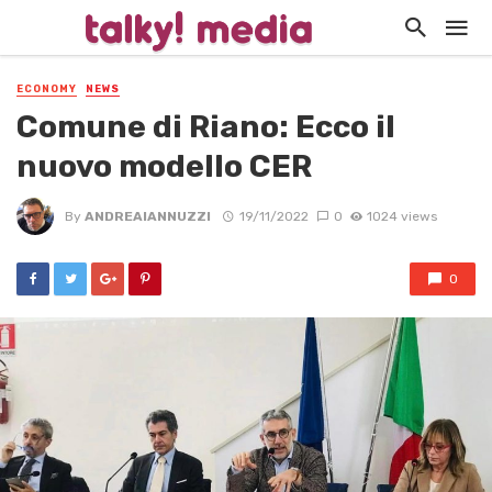
ECONOMY
NEWS
Comune di Riano: Ecco il
nuovo modello CER
By
ANDREAIANNUZZI
19/11/2022
0
1024 views
0