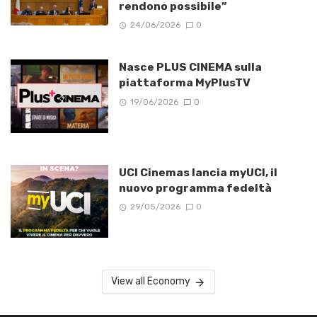
rendono possibile”
24/06/2026
0
Nasce PLUS CINEMA sulla
piattaforma MyPlusTV
19/06/2026
0
UCI Cinemas lancia myUCI, il
nuovo programma fedeltà
29/05/2026
0
View all Economy