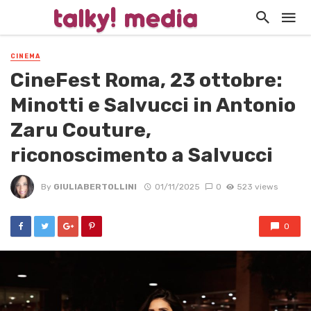
CINEMA
CineFest Roma, 23 ottobre:
Minotti e Salvucci in Antonio
Zaru Couture,
riconoscimento a Salvucci
By
GIULIABERTOLLINI
01/11/2025
0
523 views
0