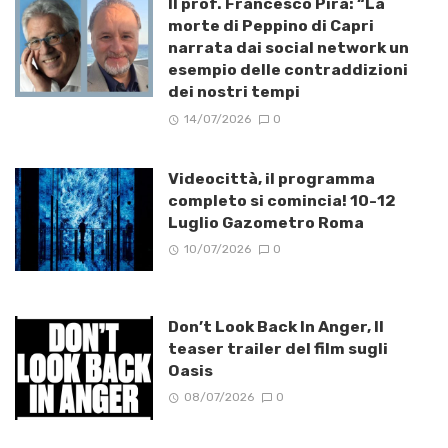
Il prof. Francesco Pira: “La
morte di Peppino di Capri
narrata dai social network un
esempio delle contraddizioni
dei nostri tempi
14/07/2026
0
Videocittà, il programma
completo si comincia! 10-12
Luglio Gazometro Roma
10/07/2026
0
Don’t Look Back In Anger, Il
teaser trailer del film sugli
Oasis
08/07/2026
0