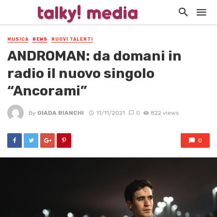
MUSICA
NEWS
NUOVI TALENTI
ANDROMAN: da domani in
radio il nuovo singolo
“Ancorami”
By
GIADA BIANCHI
11/11/2021
0
822 views
0