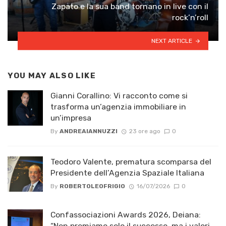
Zapato e la sua band tornano in live con il
rock’n’roll
NEXT ARTICLE
YOU MAY ALSO LIKE
Gianni Corallino: Vi racconto come si
trasforma un’agenzia immobiliare in
un’impresa
By
ANDREAIANNUZZI
23 ore ago
0
Teodoro Valente, prematura scomparsa del
Presidente dell’Agenzia Spaziale Italiana
By
ROBERTOLEOFRIGIO
16/07/2026
0
Confassociazioni Awards 2026, Deiana:
“Non premiamo solo il successo, ma i valori