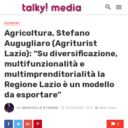
ECONOMY
Agricoltura, Stefano
Augugliaro (Agriturist
Lazio): “Su diversificazione,
multifunzionalità e
multimprenditorialità la
Regione Lazio è un modello
da esportare”
By
MARCELLO STRANO
21/11/2025
0
405 views
0