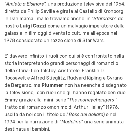
“
Amleto a Elsinore
“, una produzione televisiva del 1964,
— Julie Andrews Online (@JAOnlineNews)
diretta da Philip Saville e girata al Castello di Kronborg
February 5, 2021
in Danimarca , ma lo troviamo anche in “
Starcrash
” del
nostro
Luigi Cozzi
come un malvagio imperatore della
galassia in film oggi diventato cult, ma all’epoca nel
1978 considerato un rozzo clone di Star Wars.
E’ davvero infinito i ruoli con cui si è confrontato nella
storia interpretando grandi personaggi di romanzi o
della storia: Leo Tolstoy, Aristotele, Franklin D.
Roosevelt e Alfred Stieglitz, Rudyard Kipling e Cyrano
de Bergerac, ma
Plummer
non ha neanche disdegnato
la televisione, con ruoli che gli hanno regalato ben due
Emmy grazie alla mini-serie “
The moneychangers ”
tratto dal romanzo omonimo di Arthur Hailey” (1976,
uscita da noi con il titolo de
I Boss del dollaro
) e nel
1994 per la narrazione di “
Madeline
” una serie animata
destinata ai bambini.