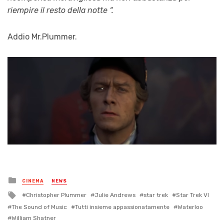
riempire il resto della notte “.
Addio Mr.Plummer.
Posted
CINEMA
NEWS
in
Tagged
Christopher Plummer
Julie Andrews
star trek
Star Trek VI
with
The Sound of Music
Tutti insieme appassionatamente
Waterloo
William Shatner