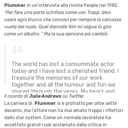
Plummer
in un’intervista alla rivista People nel 1982.
“
Per fare una parte schifosa come von Trapp, devi
usare ogni trucco che conosci per riempire la carcassa
vuota del ruolo. Quel dannato film mi segue in giro
come un albatro.
” Ma la sua opinione poi cambiò.
The world has lost a consummate actor
today and I have lost a cherished friend. I
treasure the memories of our work
together and all the humour and fun we
shared through the years. My heart and
Il ricordo di
Julie Andrews
su Twitt
er.
condolences go out to his lovely wife
La carriera di
Plummer
si è protratto per oltre sette
Elaine, and his daughter Amanda.
decenni, ma l’attore non ha mai amato troppo i riflettori
dello star system. Come un normale lavoratore ha
-Julie Andrews
accettato grandi ruoli acclamato dalla critica in