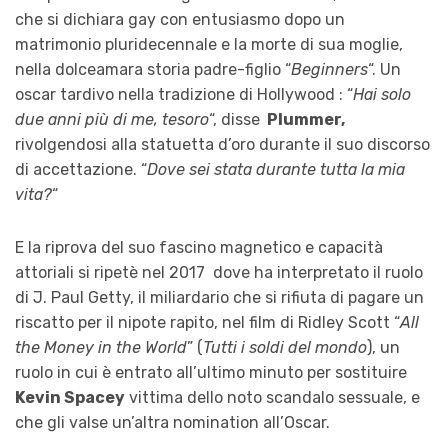
che si dichiara gay con entusiasmo dopo un
matrimonio pluridecennale e la morte di sua moglie,
nella dolceamara storia padre-figlio “
Beginners
“. Un
oscar tardivo nella tradizione di Hollywood : “
Hai solo
due anni più di me, tesoro
“, disse
Plummer,
rivolgendosi alla statuetta d’oro durante il suo discorso
di accettazione. “
Dove sei stata durante tutta la mia
vita?
“
E la riprova del suo fascino magnetico e capacità
attoriali si ripetè nel 2017 dove ha interpretato il ruolo
di J. Paul Getty, il miliardario che si rifiuta di pagare un
riscatto per il nipote rapito, nel film di Ridley Scott “
All
the Money in the World
” (
Tutti i soldi del mondo
), un
ruolo in cui è entrato all’ultimo minuto per sostituire
Kevin Spacey
vittima dello noto scandalo sessuale, e
che gli valse un’altra nomination all’Oscar.