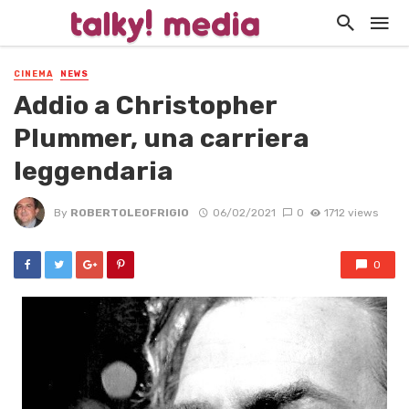
CINEMA
NEWS
Addio a Christopher
Plummer, una carriera
leggendaria
By
ROBERTOLEOFRIGIO
06/02/2021
0
1712 views
0