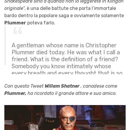
Shakespeare sino a quando non lo leggerete in Klingon
originale
“, è una delle battute che porta l’immortale
bardo dentro la popolare saga e ovviamente solamente
Plummer
poteva farlo.
A gentleman whose name is Christopher
Plummer died today. He was what I call a
friend. What is the definition of a friend?
Somebody you know intimately whose
every breath and every thought that is so
much like yours or can a friend be someone
Con questo Tweet
Willam Shatner
, canadese come
whose life is…
Plummer,
pic.twitter.com/VodBKXm5Uz
ha ricordato il grande attore e suo amico.
— William Shatner (@WilliamShatner)
February 5, 2021