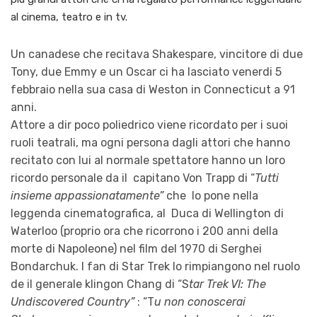
al cinema, teatro e in tv.
Un canadese che recitava Shakespare, vincitore di due
Tony, due Emmy e un Oscar ci ha lasciato venerdi 5
febbraio nella sua casa di Weston in Connecticut a 91
anni.
Attore a dir poco poliedrico viene ricordato per i suoi
ruoli teatrali, ma ogni persona dagli attori che hanno
recitato con lui al normale spettatore hanno un loro
ricordo personale da il capitano Von Trapp di “
Tutti
insieme appassionatamente”
che lo pone nella
leggenda cinematografica, al Duca di Wellington di
Waterloo (proprio ora che ricorrono i 200 anni della
morte di Napoleone) nel film del 1970 di Serghei
Bondarchuk. I fan di Star Trek lo rimpiangono nel ruolo
de il generale klingon Chang di “S
tar Trek VI: The
Undiscovered Country”
: “T
u non conoscerai