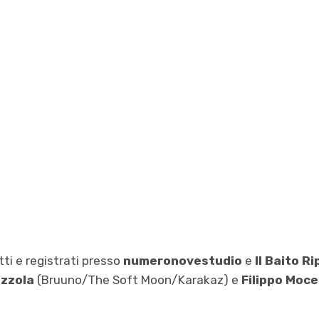
tti e registrati presso
numeronovestudio
e
Il Baito R
ezzola
(Bruuno/The Soft Moon/Karakaz) e
Filippo Mocel