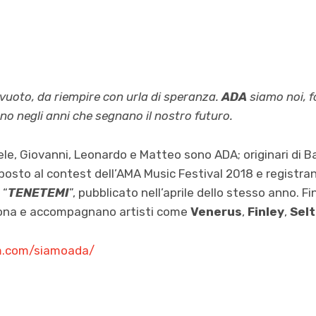
vuoto, da riempire con urla di speranza.
ADA
siamo noi, for
no negli anni che segnano il nostro futuro.
ele, Giovanni, Leonardo e Matteo sono ADA; originari di 
 posto al contest dell’AMA Music Festival 2018 e registran
 “
TENETEMI
”, pubblicato nell’aprile dello stesso anno. F
zona e accompagnano artisti come
Venerus
,
Finley
,
Sel
m.com/siamoada/