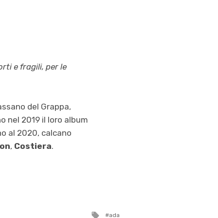
ti e fragili, per le
Bassano del Grappa,
o nel 2019 il loro album
ino al 2020, calcano
ton
,
Costiera
.
Tagged
ada