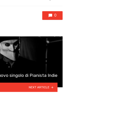
with
0
uovo singolo di Pianista Indie
NEXT ARTICLE