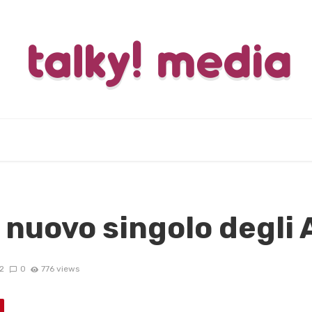
il nuovo singolo degli
2
0
776 views