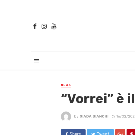
NEWS
“Vorrei” è 
By
GIADA BIANCHI
16/02/202
Share
Tweet