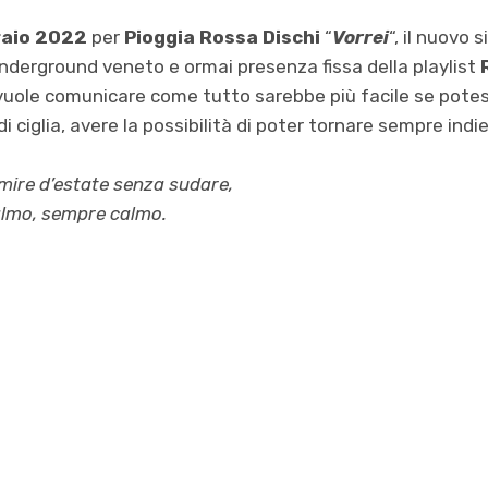
raio 2022
per
Pioggia Rossa Dischi
“
Vorrei
“, il nuovo 
nderground veneto e ormai presenza fissa della playlist
vuole comunicare come tutto sarebbe più facile se potes
i ciglia, avere la possibilità di poter tornare sempre indi
mire d’estate senza sudare,
almo, sempre calmo.