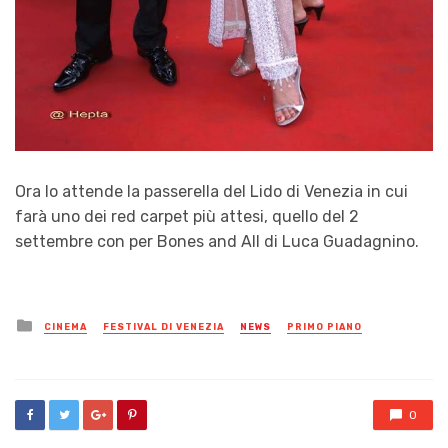
Ora lo attende la passerella del Lido di Venezia in cui
farà uno dei red carpet più attesi, quello del 2
settembre con per Bones and All di Luca Guadagnino.
Posted
CINEMA
FESTIVAL DI VENEZIA
NEWS
PRIMO PIANO
in
0