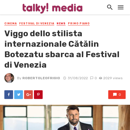
CINEMA
FESTIVAL DI VENEZIA
NEWS
PRIMO PIANO
Viggo dello stilista
internazionale Cătălin
Botezatu sbarca al Festival
di Venezia
By
ROBERTOLEOFRIGIO
31/08/2022
0
2029 views
0