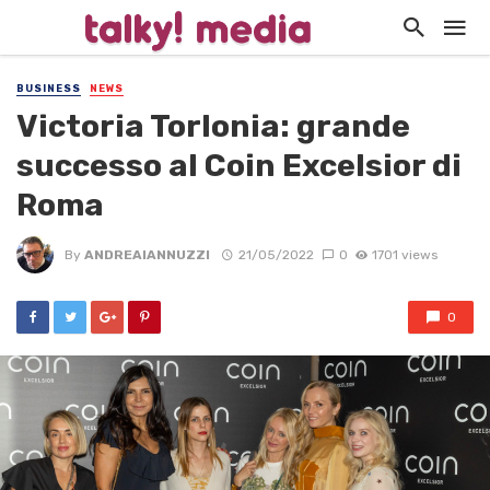
BUSINESS
NEWS
Victoria Torlonia: grande
successo al Coin Excelsior di
Roma
By
ANDREAIANNUZZI
21/05/2022
0
1701 views
0