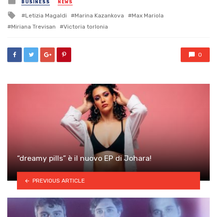
BUSINESS
NEWS
in
Tagged
Letizia Magaldi
Marina Kazankova
Max Mariola
with
Miriana Trevisan
Victoria torlonia
0
“dreamy pills” è il nuovo EP di Johara!
PREVIOUS ARTICLE