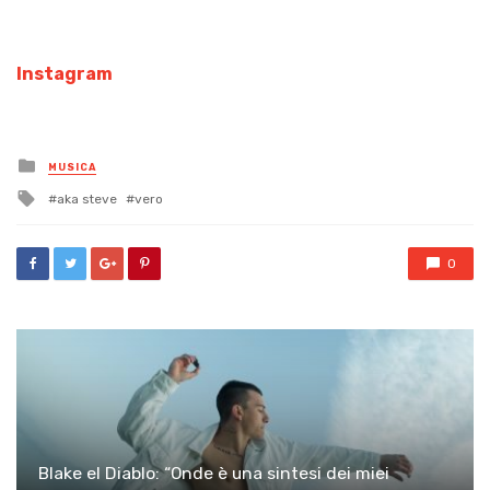
Instagram
Posted
MUSICA
in
Tagged
aka steve
vero
with
0
Blake el Diablo: “Onde è una sintesi dei miei