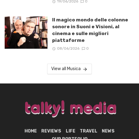
19/06/2026
0
Il magico mondo delle colonne
sonore in Suoni e Visioni, al
cinema e sulle migliori
piattaforme
08/06/2026
0
View all Musica
HOME
REVIEWS
LIFE
TRAVEL
NEWS