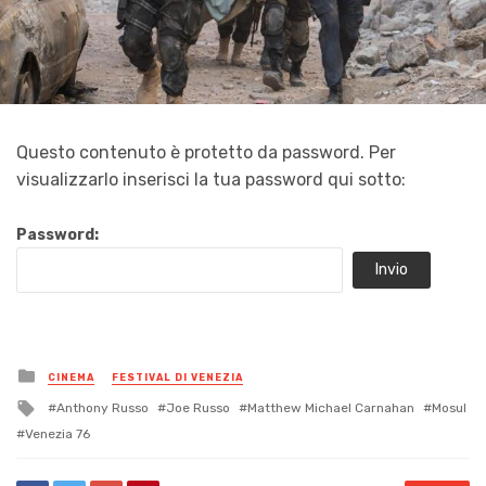
Questo contenuto è protetto da password. Per
visualizzarlo inserisci la tua password qui sotto:
Password:
Posted
CINEMA
FESTIVAL DI VENEZIA
in
Tagged
Anthony Russo
Joe Russo
Matthew Michael Carnahan
Mosul
with
Venezia 76