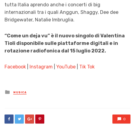
tutta Italia aprendo anche i concerti di big
internazionali tra i quali Anggun, Shaggy, Dee dee
Bridgewater, Natalie Imbruglia.
“Come un deja vu” è il nuovo singolo di Valentina
Tioli disponibile sulle piattaforme digitali e in
rotazione radiofonica dal 15 luglio 2022.
Facebook
|
Instagram
|
YouTube
|
Tik Tok
Posted
MUSICA
in
0