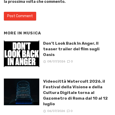
la prossima volta che commento.
MORE IN
MUSICA
Don’t Look Back In Anger, Il
teaser trailer del film sugli
Oasis
08/07/2026
0
Videocittà Watercult 2026, il
Festival della Visione e della
Cultura Digitale torna al
Gazometro di Roma dal 10 al 12
luglio
06/07/2026
0