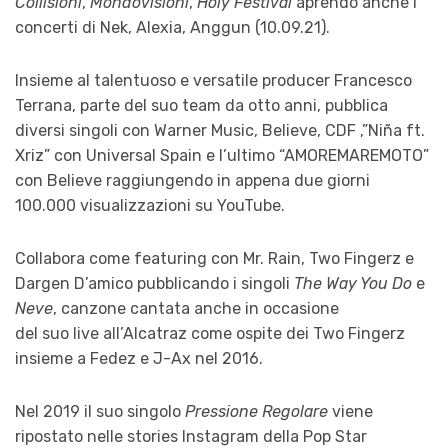
Collisioni
,
Mondovisioni
,
Holy Festival
aprendo anche i
concerti di Nek, Alexia, Anggun (10.09.21).
Insieme al talentuoso e versatile producer Francesco
Terrana, parte del suo team da otto anni, pubblica
diversi singoli con Warner Music, Believe, CDF ,”Niña ft.
Xriz” con Universal Spain e l’ultimo “AMOREMAREMOTO”
con Believe raggiungendo in appena due giorni
100.000 visualizzazioni su YouTube.
Collabora come featuring con Mr. Rain, Two Fingerz e
Dargen D’amico pubblicando i singoli
The Way You Do
e
Neve
, canzone cantata anche in occasione
del suo live all’Alcatraz come ospite dei Two Fingerz
insieme a Fedez e J-Ax nel 2016.
Nel 2019 il suo singolo
Pressione Regolare
viene
ripostato nelle stories Instagram della Pop Star