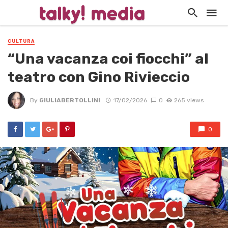
CULTURA
“Una vacanza coi fiocchi” al
teatro con Gino Rivieccio
By
GIULIABERTOLLINI
17/02/2026
0
265 views
0