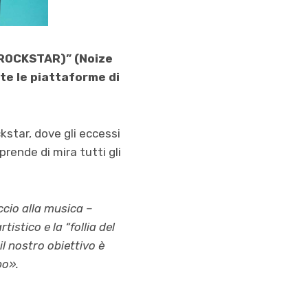
A ROCKSTAR)” (Noize
tte le piattaforme di
kstar, dove gli eccessi
prende di mira tutti gli
ccio alla musica –
istico e la “follia del
l nostro obiettivo è
po
».