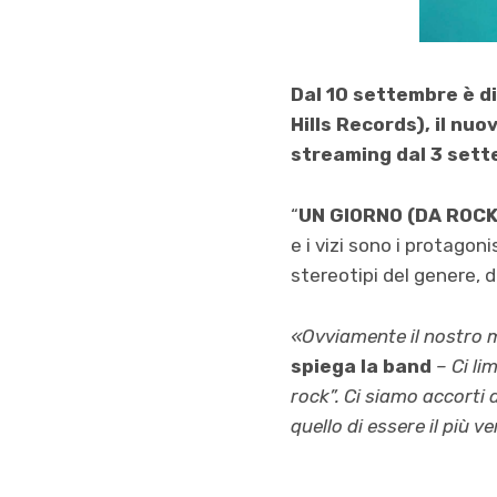
Dal 10 settembre è d
Hills Records), il nu
streaming dal 3 set
“
UN GIORNO (DA ROC
e i vizi sono i protago
stereotipi del genere, da
«
Ovviamente il nostro m
spiega la band
– Ci li
rock”. Ci siamo accorti 
quello di essere il più ve