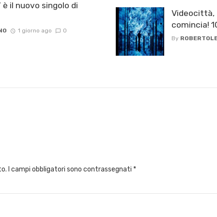
è il nuovo singolo di
Videocittà,
comincia! 
NO
1 giorno ago
0
By
ROBERTOLE
to.
I campi obbligatori sono contrassegnati
*