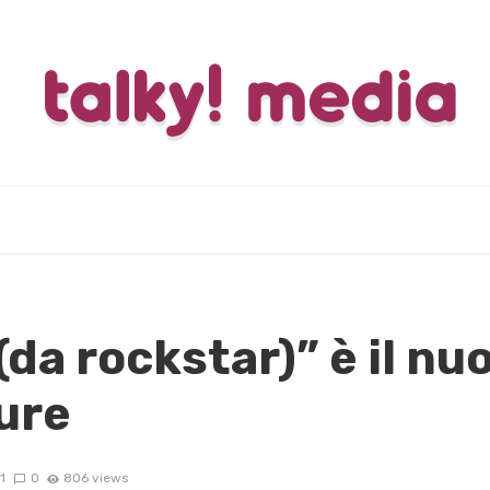
(da rockstar)” è il nu
ure
1
0
806 views