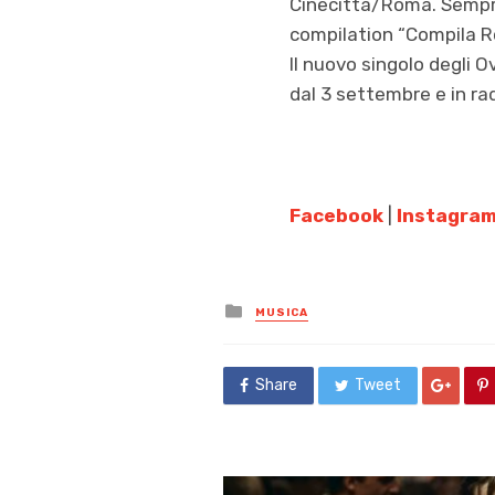
Cinecittà/Roma. Sempre 
compilation “Compila Ro
Il nuovo singolo degli O
dal 3 settembre e in ra
Facebook
|
Instagra
Posted
MUSICA
in
Share
Tweet