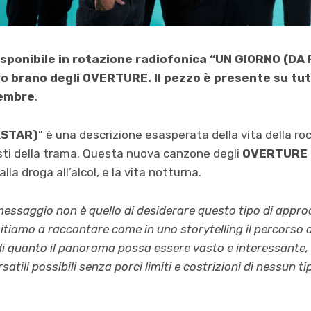
isponibile in rotazione radiofonica “UN GIORNO (D
ovo brano degli OVERTURE. Il pezzo è presente su tu
tembre
.
KSTAR)
” è una descrizione esasperata della vita della roc
nisti della trama. Questa nuova canzone degli
OVERTURE
lla droga all’alcol, e la vita notturna.
essaggio non è quello di desiderare questo tipo di appro
mitiamo a raccontare come in uno storytelling il percorso art
di quanto il panorama possa essere vasto e interessante, i
rsatili possibili senza porci limiti e costrizioni di nessun ti