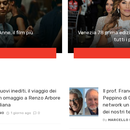
ne, il film più
Venezia 78 prima ediz
tutti i
ovi inediti, il viaggio dei
Il prof. Fra
 omaggio a Renzo Arbore
Peppino di C
iana ​
network un 
dei nostri 
NO
1 giorno ago
0
By
MARCELLO