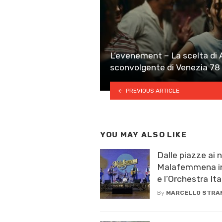
L’evenement – La scelta di An
sconvolgente di Venezia 78
PREVIOUS ARTICLE
YOU MAY ALSO LIKE
Dalle piazze ai nu
Malafemmena in
e l’Orchestra Ital
By
MARCELLO STRA