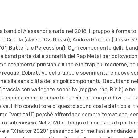
a band di Alessandria nata nel 2018. Il gruppo è formato
po Cipolla (classe ’02, Basso), Andrea Barbera (classe ’97,
’01, Batteria e Percussioni). Ogni componente della band
a band parte dalle sonorità del Rap Metal per poi svecch
 riferimento principale il rap e la trap più moderne, nel
 e reggae. L’obiettivo del gruppo è sperimentare nuove s
ine alle sensibilità dei singoli componenti. Debuttano ne
, traccia con variegate sonorità (reggae, rap, R’n’b) e n
e cambia completamente faccia con una produzione trap
ve. Il filo conduttore di questo sound così eclettico si t
 come “vomitati”, perché affrontano sempre tematiche, se
ro subconscio. Nel 2020 ottengo ottimi risultati partec
le e a “Xfactor 2020” passando le prime fasi e andando a r