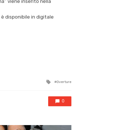
a” viene inserito nella
 è disponibile in digitale
Tagged
Overture
with
0