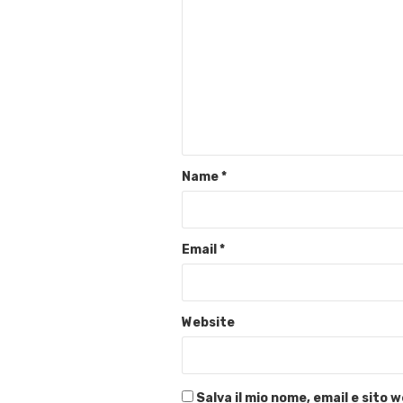
Name
*
Email
*
Website
Salva il mio nome, email e sito