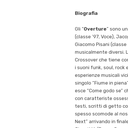
Biografia
Gli “
Overture
” sono un
(classe ’97, Voce), Jaco
Giacomo Pisani (classe 
musicalmente diversi. L
Crossover che tiene come
i suoni funk, soul, rock
esperienze musicali vic
singolo “Fiume in piena”
esce “Come godo se” ch
con caratteriste ossessi
testi, scritti di getto
spesso scomode al nost
Next” arrivando in fina