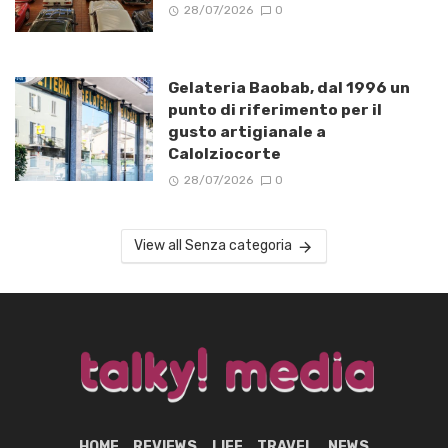
28/07/2026
0
Gelateria Baobab, dal 1996 un
punto di riferimento per il
gusto artigianale a
Calolziocorte
28/07/2026
0
View all Senza categoria
HOME
REVIEWS
LIFE
TRAVEL
NEWS