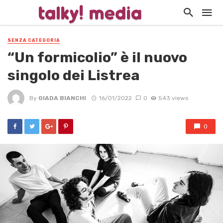
SENZA CATEGORIA
“Un formicolio” è il nuovo
singolo dei Listrea
By
GIADA BIANCHI
16/01/2022
0
543 views
0