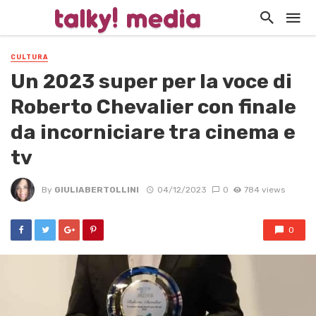
CULTURA
Un 2023 super per la voce di
Roberto Chevalier con finale
da incorniciare tra cinema e
tv
By
GIULIABERTOLLINI
04/12/2023
0
784 views
0