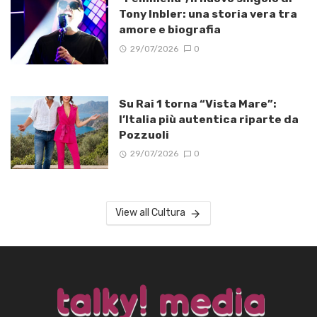
Tony Inbler: una storia vera tra
amore e biografia
29/07/2026
0
Su Rai 1 torna “Vista Mare”:
l’Italia più autentica riparte da
Pozzuoli
29/07/2026
0
View all Cultura