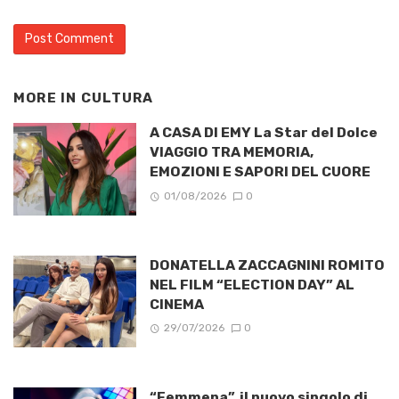
MORE IN
CULTURA
A CASA DI EMY La Star del Dolce
VIAGGIO TRA MEMORIA,
EMOZIONI E SAPORI DEL CUORE
01/08/2026
0
DONATELLA ZACCAGNINI ROMITO
NEL FILM “ELECTION DAY” AL
CINEMA
29/07/2026
0
“Femmena”, il nuovo singolo di