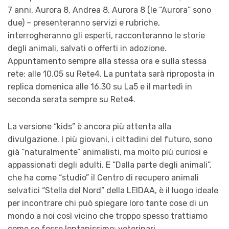
7 anni, Aurora 8, Andrea 8, Aurora 8 (le “Aurora” sono
due) – presenteranno servizi e rubriche,
interrogheranno gli esperti, racconteranno le storie
degli animali, salvati o offerti in adozione.
Appuntamento sempre alla stessa ora e sulla stessa
rete: alle 10.05 su Rete4. La puntata sarà riproposta in
replica domenica alle 16.30 su La5 e il martedì in
seconda serata sempre su Rete4.
La versione “kids” è ancora più attenta alla
divulgazione. I più giovani, i cittadini del futuro, sono
già “naturalmente” animalisti, ma molto più curiosi e
appassionati degli adulti. E “Dalla parte degli animali”,
che ha come “studio” il Centro di recupero animali
selvatici “Stella del Nord” della LEIDAA, è il luogo ideale
per incontrare chi può spiegare loro tante cose di un
mondo a noi così vicino che troppo spesso trattiamo
come se fosse lontanissimo: veterinari,