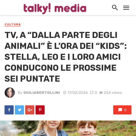
CULTURA
TV, A “DALLA PARTE DEGLI
ANIMALI” È L’ORA DEI “KIDS”:
STELLA, LEO E I LORO AMICI
CONDUCONO LE PROSSIME
SEI PUNTATE
By
GIULIABERTOLLINI
17/02/2026
0
254 views
0