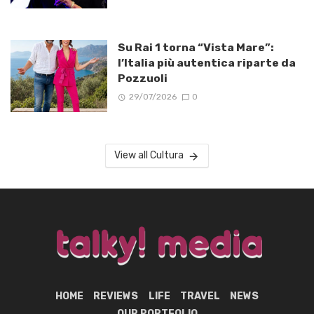
Su Rai 1 torna “Vista Mare”:
l’Italia più autentica riparte da
Pozzuoli
29/07/2026
0
View all Cultura
HOME
REVIEWS
LIFE
TRAVEL
NEWS
OUR PORTFOLIO