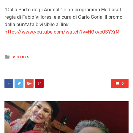
“Dalla Parte degli Animali” è un programma Mediaset,
regia di Fabio Villoresi e a cura di Carlo Gorla. Il promo
della puntata è visibile al link
https://www.youtube.com/watch?v=HGkvo0SYXrM
Posted
CULTURA
in
0