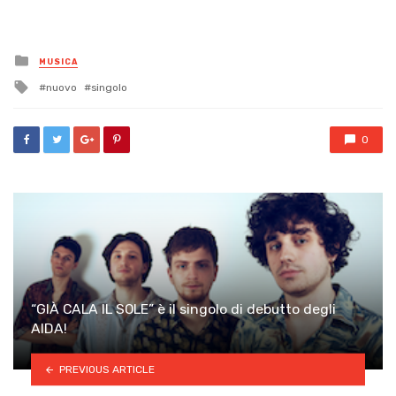
Posted
MUSICA
in
Tagged
nuovo
singolo
with
0
“GIÀ CALA IL SOLE” è il singolo di debutto degli
AIDA!
PREVIOUS ARTICLE