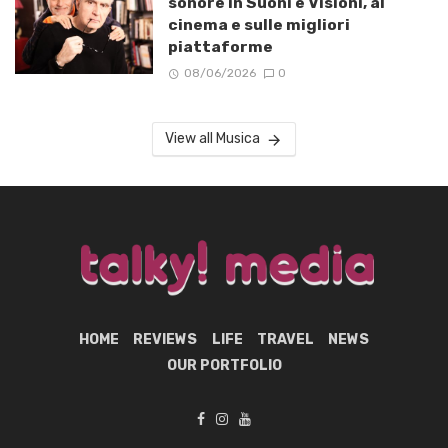
sonore in Suoni e Visioni, al
cinema e sulle migliori
piattaforme
08/06/2026
0
View all Musica
HOME
REVIEWS
LIFE
TRAVEL
NEWS
OUR PORTFOLIO