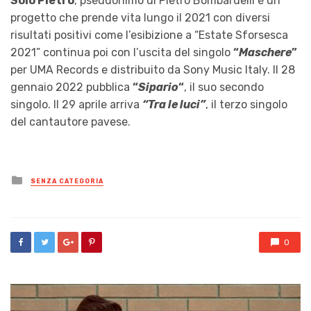
Solo Pietro
, pseudonimo di Pietro Bombardelli è un
progetto che prende vita lungo il 2021 con diversi
risultati positivi come l’esibizione a “Estate Sforsesca
2021” continua poi con l’uscita del singolo
“
Maschere
”
per UMA Records e distribuito da Sony Music Italy. Il 28
gennaio 2022 pubblica
“
Sipario
“
, il suo secondo
singolo. Il 29 aprile arriva
“Tra le luci”
, il terzo singolo
del cantautore pavese.
Posted
SENZA CATEGORIA
in
0