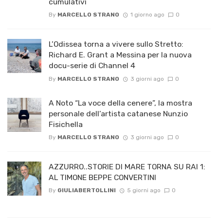
cumulativi
By
MARCELLO STRANO
1 giorno ago
0
L’Odissea torna a vivere sullo Stretto:
Richard E. Grant a Messina per la nuova
docu-serie di Channel 4
By
MARCELLO STRANO
3 giorni ago
0
A Noto “La voce della cenere”, la mostra
personale dell’artista catanese Nunzio
Fisichella
By
MARCELLO STRANO
3 giorni ago
0
AZZURRO..STORIE DI MARE TORNA SU RAI 1:
AL TIMONE BEPPE CONVERTINI
By
GIULIABERTOLLINI
5 giorni ago
0