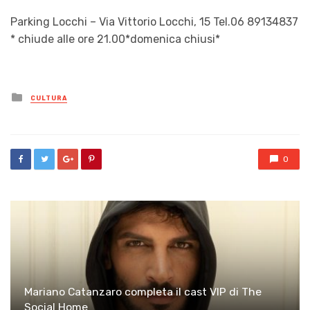
Parking Locchi – Via Vittorio Locchi, 15 Tel.06 89134837
* chiude alle ore 21.00*domenica chiusi*
Posted
CULTURA
in
0
Mariano Catanzaro completa il cast VIP di The
Social Home