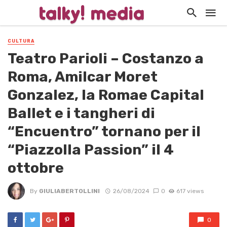
CULTURA
Teatro Parioli – Costanzo a
Roma, Amilcar Moret
Gonzalez, la Romae Capital
Ballet e i tangheri di
“Encuentro” tornano per il
“Piazzolla Passion” il 4
ottobre
By
GIULIABERTOLLINI
26/08/2024
0
617 views
0