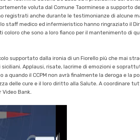
 fortemente voluta dal Comune Taorminese a supporto d
o registrati anche durante le testimonianze di alcune 
 lo staff medico ed infermieristico hanno ringraziato il Dir
ti coloro che sono a loro fianco per il mantenimento di q
olo supportato dalla ironia di un Fiorello più che mai strao
 i siciliani. Applausi, risate, lacrime di emozioni e soprattu
no a quando il CCPM non avrà finalmente la deroga e la poss
zza delle cure e il loro diritto alla Salute. A coordinare t
er Video Bank.