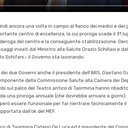
uindi ancora una volta in campo al fianco dei medici e dei
tante centro di eccellenza, la cui proroga scade il 31 lu
deroga del centro e la conseguente stabilizzazione. Dero
ggi inviati dal Ministro alla Salute Orazio Schillaci e da
to Schifani,- il Governo sta lavorando.
dei due Governi anche il presidente dell’ARS, Gaetano G
omponente della Commissione Salute alla Camera dei De
bi sul palco del Teatro antico di Taormina hanno ribadito 
da una proroga annuale (che dovrebbe arrivare a giorni).
erò essere funzionale per far rientrare tecnicamente il
upportata dall’ok del MEF.
co di Taormina Cateno De Luca ed il presidente del Consi