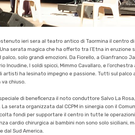
enuto ieri sera al teatro antico di Taormina il centro di
Una serata magica che ha offerto tra l’Etna in eruzione su
ul palco, solo grandi emozioni. Da Fiorello, a Gianfranco
io Incudine, I soldi spicci, Mimmo Cavallaro, e l’orchestra 
 artisti ha lesinato impegno e passione. Tutti sul palco a
 va chiuso.
speciale di beneficenza il noto conduttore Salvo La Rosa, 
. La serata organizzata dal CCPM in sinergia con il Comu
olta fondi per supportare il centro in tutte le operazion
tenza cardio chirurgica ai bambini non sono solo siciliani,
e dal Sud America.