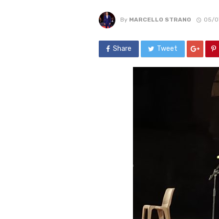
By
MARCELLO STRANO
05/0
Share
Tweet