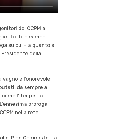
 genitori del CCPM a
glio. Tutti in campo
ga su cui – a quanto si
l Presidente della
alvagno e l’onorevole
putati, da sempre a
come l’iter per la
 L’ennesima proroga
 CCPM nella rete
glio, Pino Composto. La