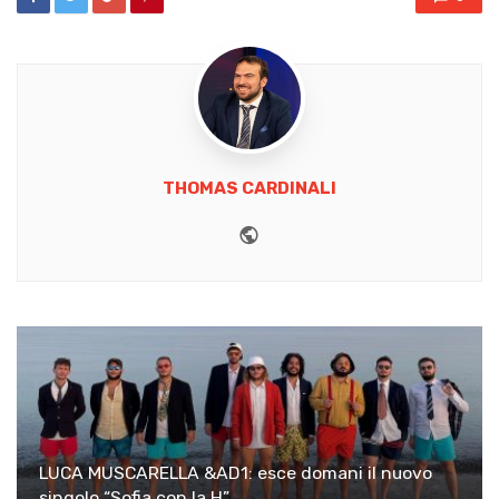
THOMAS CARDINALI
Website
LUCA MUSCARELLA &AD1: esce domani il nuovo
singolo “Sofia con la H”