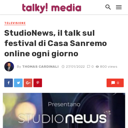
TELEVISIONE
StudioNews, il talk sul
festival di Casa Sanremo
online ogni giorno
By
THOMAS CARDINALI
27/01/2022
0
800 views
0