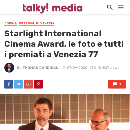
CINEMA
FESTIVAL DI VENEZIA
Starlight International
Cinema Award, le foto e tutti
i premiati a Venezia 77
By
THOMAS CARDINALI
07/09/2020
0
527 views
0