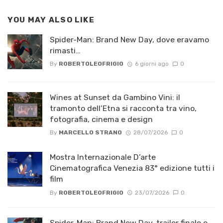
YOU MAY ALSO LIKE
Spider-Man: Brand New Day, dove eravamo
rimasti…
By
ROBERTOLEOFRIGIO
6 giorni ago
0
Wines at Sunset da Gambino Vini: il
tramonto dell’Etna si racconta tra vino,
fotografia, cinema e design
By
MARCELLO STRANO
28/07/2026
0
Mostra Internazionale D’arte
Cinematografica Venezia 83° edizione tutti i
film
By
ROBERTOLEOFRIGIO
23/07/2026
0
Spider-Man: Brand New Day, trailer finale e