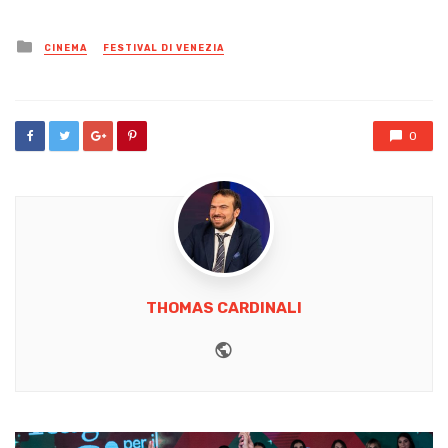
Posted
CINEMA
FESTIVAL DI VENEZIA
in
0
THOMAS CARDINALI
Website