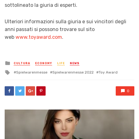
sottolineato la giuria di esperti.
Ulteriori informazioni sulla giuria e sui vincitori degli
anni passati si possono trovare sul sito
web
www.toyaward.com
.
Posted
CULTURA
ECONOMY
LIFE
NEWS
in
Tagged
Spielwarenmesse
Spielwarenmesse 2022
Toy Award
with
0