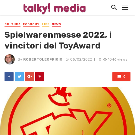
CULTURA
ECONOMY
LIFE
NEWS
Spielwarenmesse 2022, i
vincitori del ToyAward
By
ROBERTOLEOFRIGIO
05/02/2022
0
1046 views
0