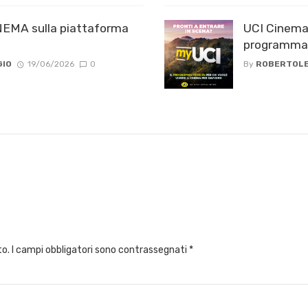
EMA sulla piattaforma
UCI Cinemas
programma 
GIO
19/06/2026
0
By
ROBERTOLE
to.
I campi obbligatori sono contrassegnati
*