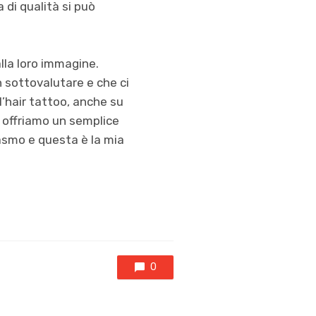
a di qualità si può
lla loro immagine.
n sottovalutare e che ci
l’hair tattoo, anche su
n offriamo un semplice
iasmo e questa è la mia
0