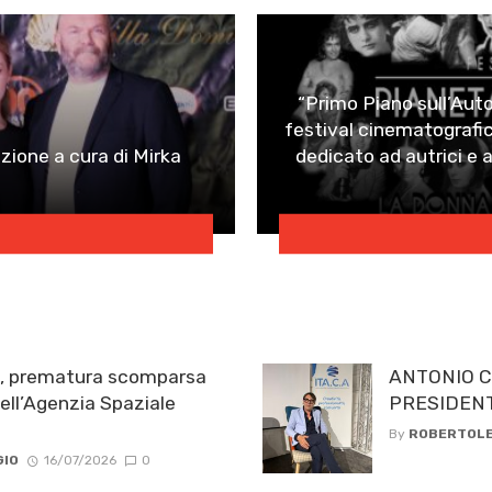
“Primo Piano sull’Auto
festival cinematografic
zione a cura di Mirka
dedicato ad autrici e a
e, prematura scomparsa
ANTONIO 
ell’Agenzia Spaziale
PRESIDENTE
By
ROBERTOLE
GIO
16/07/2026
0