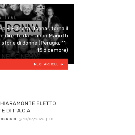
re – Pianeta Donna”, torna il
o diretto da Franco Mariotti
 storie di donne (Perugia, 11-
15 dicembre)
NEXT ARTICLE
CHIARAMONTE ELETTO
 DI ITA.C.A.
OFRIGIO
10/06/2026
0