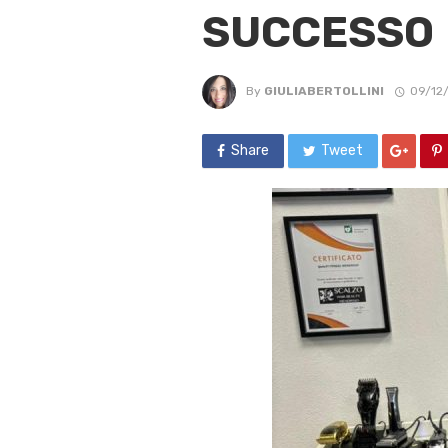
SUCCESSO
By
GIULIABERTOLLINI
09/12
Share
Tweet