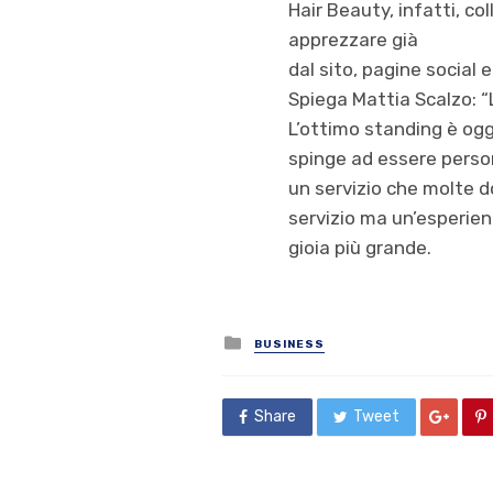
Hair Beauty, infatti, co
apprezzare già
dal sito, pagine social
Spiega Mattia Scalzo: “
L’ottimo standing è ogg
spinge ad essere person
un servizio che molte d
servizio ma un’esperien
gioia più grande.
Posted
BUSINESS
in
Share
Tweet