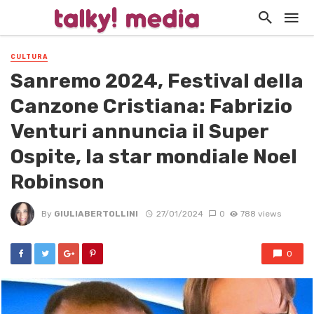
CULTURA
Sanremo 2024, Festival della
Canzone Cristiana: Fabrizio
Venturi annuncia il Super
Ospite, la star mondiale Noel
Robinson
By
GIULIABERTOLLINI
27/01/2024
0
788 views
0