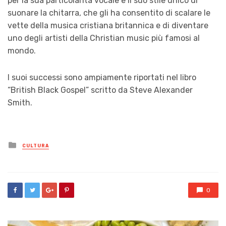
per la sua particolarità vocale e il suo stile unico di
suonare la chitarra, che gli ha consentito di scalare le
vette della musica cristiana britannica e di diventare
uno degli artisti della Christian music più famosi al
mondo.
I suoi successi sono ampiamente riportati nel libro
“British Black Gospel” scritto da Steve Alexander
Smith.
Posted
CULTURA
in
0