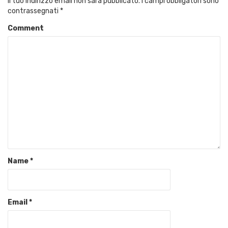
Il tuo indirizzo email non sarà pubblicato.
I campi obbligatori sono
contrassegnati
*
Comment
Name
*
Email
*