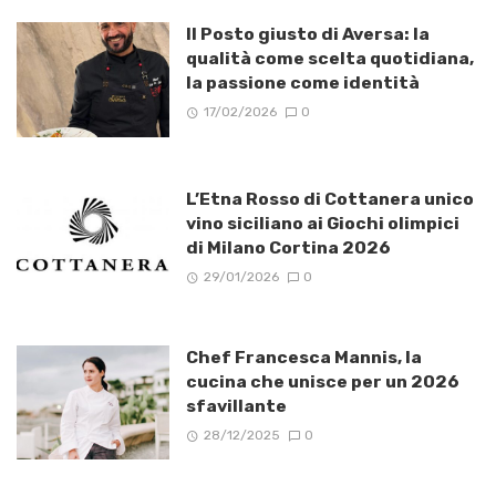
Il Posto giusto di Aversa: la
qualità come scelta quotidiana,
la passione come identità
17/02/2026
0
L’Etna Rosso di Cottanera unico
vino siciliano ai Giochi olimpici
di Milano Cortina 2026
29/01/2026
0
Chef Francesca Mannis, la
cucina che unisce per un 2026
sfavillante
28/12/2025
0