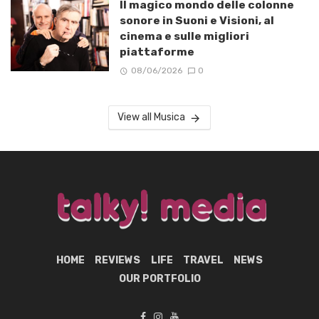
Il magico mondo delle colonne
sonore in Suoni e Visioni, al
cinema e sulle migliori
piattaforme
08/06/2026
0
View all Musica
HOME
REVIEWS
LIFE
TRAVEL
NEWS
OUR PORTFOLIO