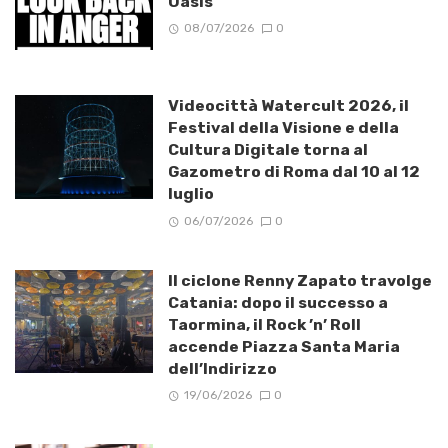
Oasis
08/07/2026
0
Videocittà Watercult 2026, il
Festival della Visione e della
Cultura Digitale torna al
Gazometro di Roma dal 10 al 12
luglio
06/07/2026
0
Il ciclone Renny Zapato travolge
Catania: dopo il successo a
Taormina, il Rock ’n’ Roll
accende Piazza Santa Maria
dell’Indirizzo
19/06/2026
0