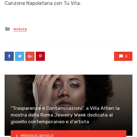
Canzone Napoletana con Tu Vita.
Posted
MUSICA
in
0
“Trasparenze e Contaminazioni”, a Villa Altieri la
mostra della Roma Jewelry Week dedicata al
gioiello contemporaneo e d’artista
PREVIOUS ARTICLE