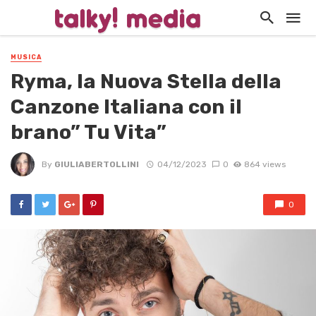
MUSICA
Ryma, la Nuova Stella della
Canzone Italiana con il
brano” Tu Vita”
By
GIULIABERTOLLINI
04/12/2023
0
864 views
0