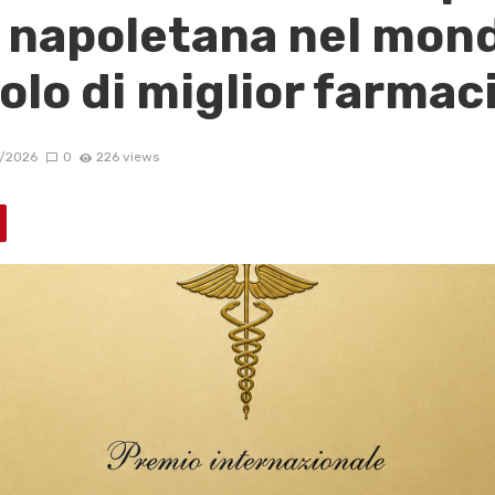
 napoletana nel mond
olo di miglior farmac
/2026
0
226 views