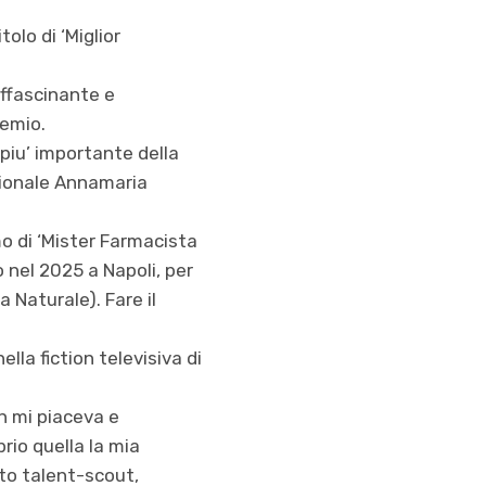
olo di ‘Miglior
affascinante e
remio.
 piu’ importante della
azionale Annamaria
amo di ‘Mister Farmacista
to nel 2025 a Napoli, per
 Naturale). Fare il
ella fiction televisiva di
on mi piaceva e
rio quella la mia
to talent-scout,