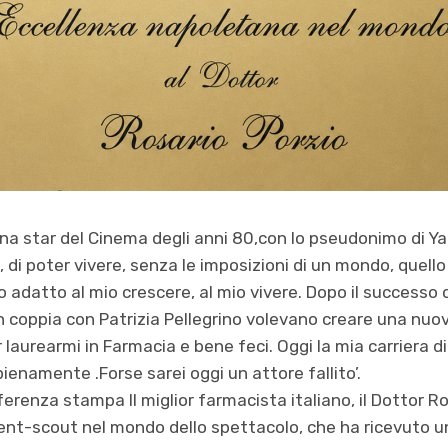
una star del Cinema degli anni 80,con lo pseudonimo di Ya
e, di poter vivere, senza le imposizioni di un mondo, quell
datto al mio crescere, al mio vivere. Dopo il successo 
n coppia con Patrizia Pellegrino volevano creare una nuov
r laurearmi in Farmacia e bene feci. Oggi la mia carriera 
pienamente .Forse sarei oggi un attore fallito’.
ferenza stampa Il miglior farmacista italiano, il Dottor R
ent-scout nel mondo dello spettacolo, che ha ricevuto un