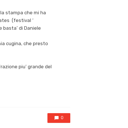
lla stampa che mi ha
tes (festival ‘
 basta’ di Daniele
mia cugina, che presto
frazione piu’ grande del
0