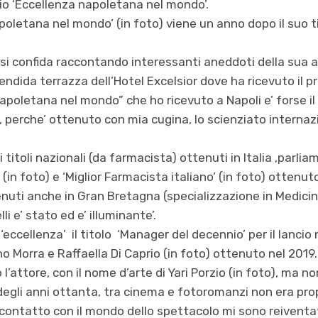
io ‘Eccellenza napoletana nel mondo’.
poletana nel mondo’ (in foto) viene un anno dopo il suo tit
o si confida raccontando interessanti aneddoti della sua 
plendida terrazza dell’Hotel Excelsior dove ha ricevuto il p
napoletana nel mondo” che ho ricevuto a Napoli e’ forse il
a, perche’ ottenuto con mia cugina, lo scienziato intern
 titoli nazionali (da farmacista) ottenuti in Italia ,parli
i (in foto) e ‘Miglior Farmacista italiano’ (in foto) ottenu
tenuti anche in Gran Bretagna (specializzazione in Medicina
li e’ stato ed e’ illuminante’.
eccellenza’ il titolo ‘Manager del decennio’ per il lancio n
o Morra e Raffaella Di Caprio (in foto) ottenuto nel 2019.
 l’attore, con il nome d’arte di Yari Porzio (in foto), ma n
egli anni ottanta, tra cinema e fotoromanzi non era prop
 contatto con il mondo dello spettacolo mi sono reiventa