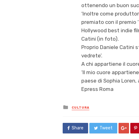
ottenendo un buon suc
‘Inoltre come produtto
premiato con il premio 
Hollywood best indie fi
Catini (in foto).
Proprio Daniele Catini 
vedrete’.
A chi appartiene il cuor
‘Il mio cuore appartien
paese di Sophia Loren, a
Epress Roma
Posted
CULTURA
in
Share
Tweet