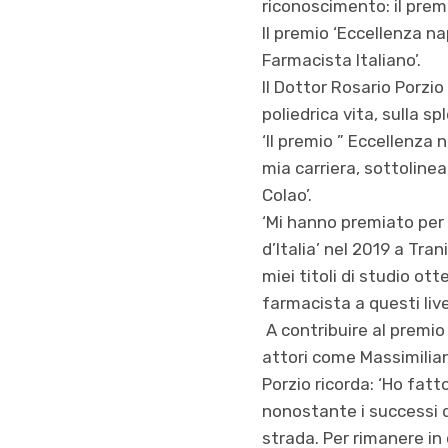
riconoscimento: il prem
Il premio ‘Eccellenza na
Farmacista Italiano’.
Il Dottor Rosario Porzi
poliedrica vita, sulla s
‘Il premio ” Eccellenza 
mia carriera, sottoline
Colao’.
‘Mi hanno premiato per i
d’Italia’ nel 2019 a Tran
miei titoli di studio ot
farmacista a questi livel
A contribuire al premio ‘
attori come Massimilian
Porzio ricorda: ‘Ho fatto
nonostante i successi d
strada. Per rimanere in