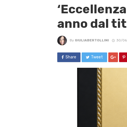
‘Eccellenza
anno dal tit
By
GIULIABERTOLLINI
30/06
Share
Tweet