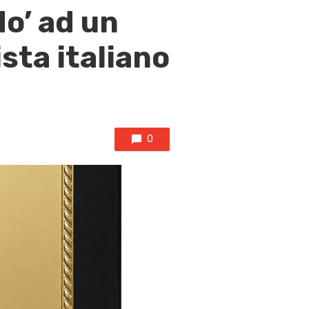
o’ ad un
ista italiano
0