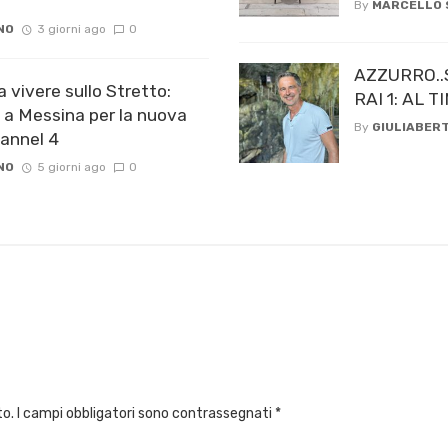
By
MARCELLO
NO
3 giorni ago
0
AZZURRO..
a vivere sullo Stretto:
RAI 1: AL
 a Messina per la nuova
By
GIULIABERT
hannel 4
NO
5 giorni ago
0
to.
I campi obbligatori sono contrassegnati
*