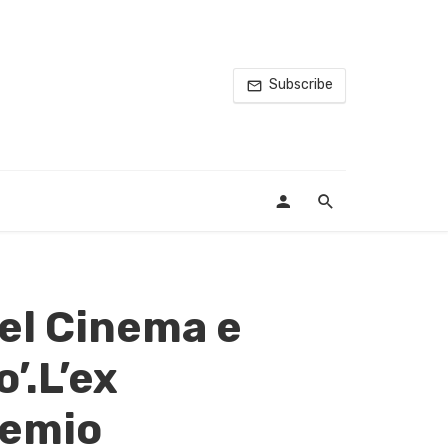
Subscribe
del Cinema e
’.L’ex
remio