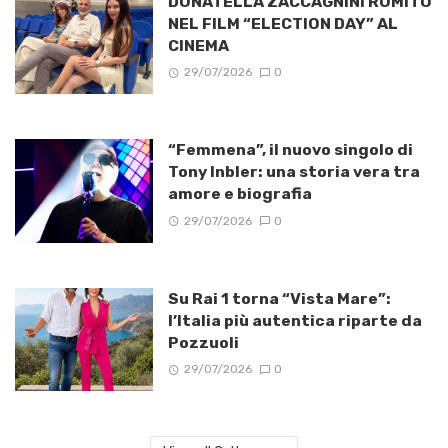
DONATELLA ZACCAGNINI ROMITO
NEL FILM “ELECTION DAY” AL
CINEMA
29/07/2026
0
“Femmena”, il nuovo singolo di
Tony Inbler: una storia vera tra
amore e biografia
29/07/2026
0
Su Rai 1 torna “Vista Mare”:
l’Italia più autentica riparte da
Pozzuoli
29/07/2026
0