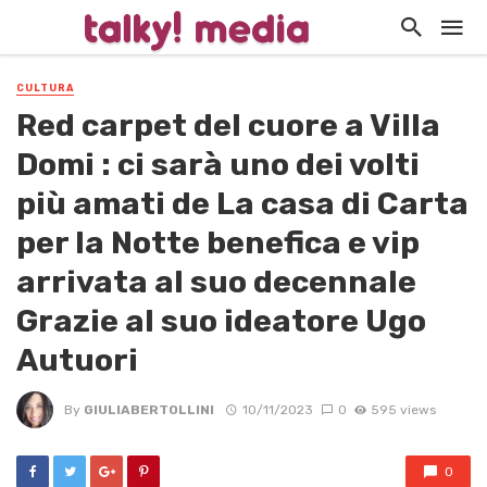
CULTURA
Red carpet del cuore a Villa
Domi : ci sarà uno dei volti
più amati de La casa di Carta
per la Notte benefica e vip
arrivata al suo decennale
Grazie al suo ideatore Ugo
Autuori
By
GIULIABERTOLLINI
10/11/2023
0
595 views
0