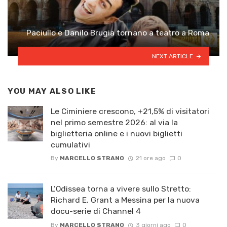
Paciullo e Danilo Brugia tornano a teatro a Roma
NEXT ARTICLE
YOU MAY ALSO LIKE
Le Ciminiere crescono, +21,5% di visitatori
nel primo semestre 2026: al via la
biglietteria online e i nuovi biglietti
cumulativi
By
MARCELLO STRANO
21 ore ago
0
L’Odissea torna a vivere sullo Stretto:
Richard E. Grant a Messina per la nuova
docu-serie di Channel 4
By
MARCELLO STRANO
3 giorni ago
0