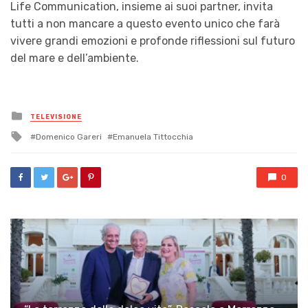
Life Communication, insieme ai suoi partner, invita
tutti a non mancare a questo evento unico che farà
vivere grandi emozioni e profonde riflessioni sul futuro
del mare e dell’ambiente.
Posted
TELEVISIONE
in
Tagged
Domenico Gareri
Emanuela Tittocchia
with
0