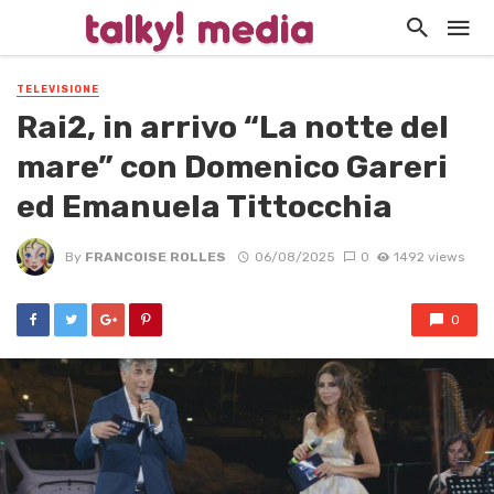
TELEVISIONE
Rai2, in arrivo “La notte del
mare” con Domenico Gareri
ed Emanuela Tittocchia
By
FRANCOISE ROLLES
06/08/2025
0
1492 views
0