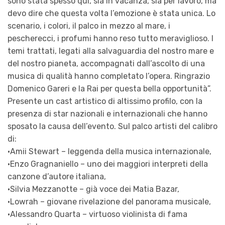
sono stata spesso qui, sia in vacanza, sia per lavoro, ma
devo dire che questa volta l’emozione è stata unica. Lo
scenario, i colori, il palco in mezzo al mare, i
pescherecci, i profumi hanno reso tutto meraviglioso. I
temi trattati, legati alla salvaguardia del nostro mare e
del nostro pianeta, accompagnati dall’ascolto di una
musica di qualità hanno completato l’opera. Ringrazio
Domenico Gareri e la Rai per questa bella opportunità”.
Presente un cast artistico di altissimo profilo, con la
presenza di star nazionali e internazionali che hanno
sposato la causa dell’evento. Sul palco artisti del calibro
di:
•​Amii Stewart – leggenda della musica internazionale,
•​Enzo Gragnaniello – uno dei maggiori interpreti della
canzone d’autore italiana,
•​Silvia Mezzanotte – già voce dei Matia Bazar,
•​Lowrah – giovane rivelazione del panorama musicale,
•​Alessandro Quarta – virtuoso violinista di fama