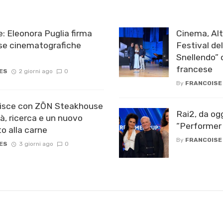
: Eleonora Puglia firma
Cinema, Alt
ese cinematografiche
Festival de
Snellendo” c
francese
ES
2 giorni ago
0
By
FRANCOISE
chisce con ZŌN Steakhouse
Rai2, da og
tà, ricerca e un nuovo
“Performer 
o alla carne
By
FRANCOISE
ES
3 giorni ago
0