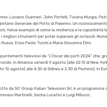
anno: Luciano Guerrieri, John Portelli, Tiziana Murgia, Patr
gretario Generale del Porto di Palermo. Un riconoscimento 
i, felice esempio di come la resilienza e la caparbietà l
migliori strumenti per poter superare gli ostacoli. Numero
 Russo, Enzo Paolo Turchi e Maria Giovanna Elmi.
appuntamenti televisivi de “L’Oscar dei porti 2024” che, graz
ondo: in America venerdì 9 agosto (alle 22.15 di New York
to 10 agosto( alle 4.30 di Sidney e 2.30 di Pechino); In E
dotto da 50’ Group Italian Television Srl, è un programma 
ommaso Martinelli, Sacha Lunatici e Luigi Miliucci.