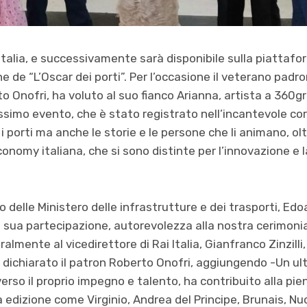
talia, e successivamente sarà disponibile sulla piattaform
 de “L’Oscar dei porti”. Per l’occasione il veterano padron
 Onofri, ha voluto al suo fianco Arianna, artista a 360g
issimo evento, che è stato registrato nell’incantevole cor
i porti ma anche le storie e le persone che li animano, ol
onomy italiana, che si sono distinte per l’innovazione e l
ro delle Ministero delle infrastrutture e dei trasporti, Edo
a sua partecipazione, autorevolezza alla nostra cerimoni
lmente al vicedirettore di Rai Italia, Gianfranco Zinzilli,
a dichiarato il patron Roberto Onofri, aggiungendo -Un ul
verso il proprio impegno e talento, ha contribuito alla pie
edizione come Virginio, Andrea del Principe, Brunais, Nu