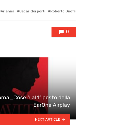
agged
Arianna
Oscar dei porti
Roberto Onofri
th
0
oma_Cose è al 1º posto della
EarOne Airplay
NEXT ARTICLE