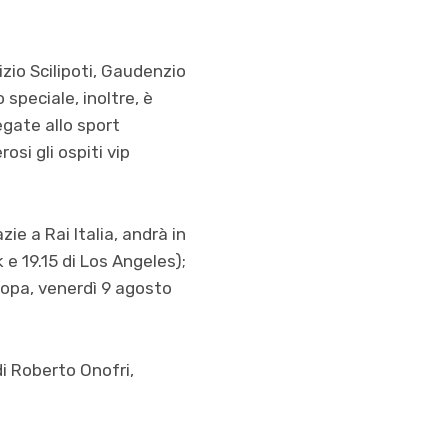
izio Scilipoti, Gaudenzio
speciale, inoltre, è
egate allo sport
si gli ospiti vip
ie a Rai Italia, andrà in
 e 19.15 di Los Angeles);
uropa, venerdì 9 agosto
di Roberto Onofri,