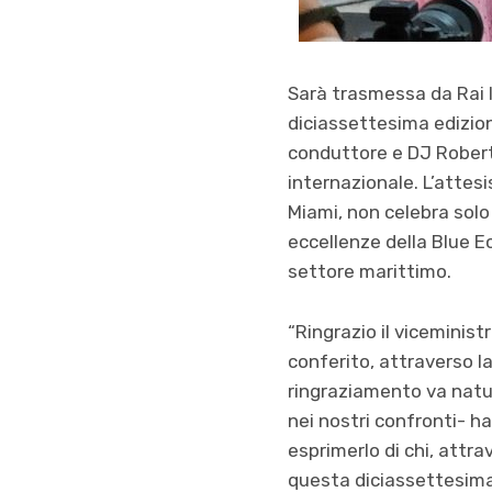
Sarà trasmessa da Rai I
diciassettesima edizione
conduttore e DJ Roberto
internazionale. L’attes
Miami, non celebra solo 
eccellenze della Blue Ec
settore marittimo.
“Ringrazio il viceminist
conferito, attraverso l
ringraziamento va natura
nei nostri confronti- h
esprimerlo di chi, attra
questa diciassettesima 