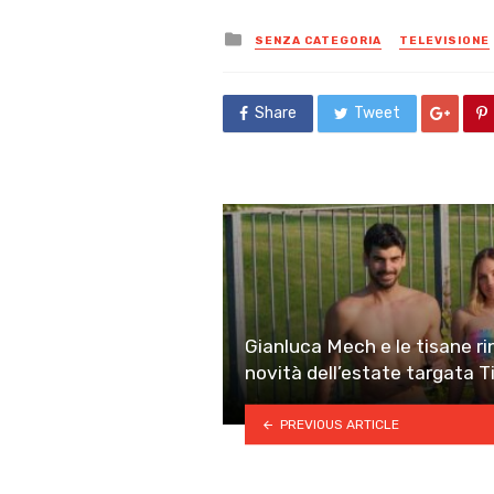
Posted
SENZA CATEGORIA
TELEVISIONE
in
Share
Tweet
Gianluca Mech e le tisane ri
novità dell’estate targata T
PREVIOUS ARTICLE