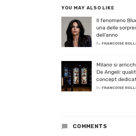
YOU MAY ALSO LIKE
Il fenomeno Blue
una delle sorpr
dell’anno
By
FRANCOISE ROLL
Milano si arric
De Angeli: quali
concept dedicat
By
FRANCOISE ROLL
COMMENTS