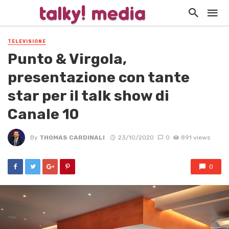
TELEVISIONE
Punto & Virgola,
presentazione con tante
star per il talk show di
Canale 10
By
THOMAS CARDINALI
23/10/2020
0
891 views
0